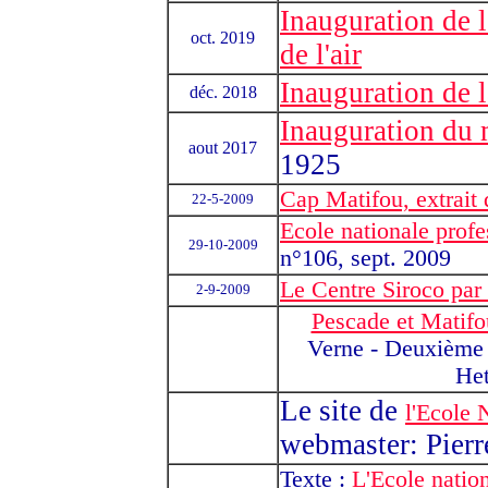
Inauguration de l
oct. 2019
de l'air
Inauguration de 
déc. 2018
Inauguration du
aout 2017
1925
Cap Matifou, extrait d
22-5-2009
Ecole nationale profes
29-10-2009
n°106, sept. 2009
Le Centre Siroco pa
2-9-2009
Pescade et Matifo
Verne - Deuxième c
Het
Le site de
l'Ecole 
webmaster: Pierr
Texte :
L'Ecole natio