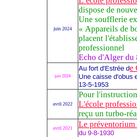
L’école professi
dispose de nouvel
Une soufflerie ex
« Appareils de b
juin 2024
placent l'établis
professionnel
Echo d'Alger du
e
Au fort d'Estrée d
Une caisse d'obus 
juin 2024
13-5-1953
Pour l'instructio
L'école professi
avril 2022
reçu un turbo-réa
Le préventorium
avril 2021
du 9-8-1930