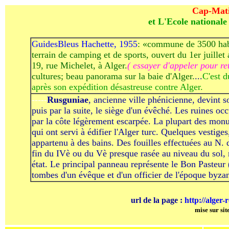
Cap-Mat
et L'Ecole nationale
GuidesBleus Hachette, 1955
: «commune de 3500 hab.
terrain de camping et de sports, ouvert du 1er juillet
19, rue Michelet, à Alger.
( essayer d'appeler pour re
cultures; beau panorama sur la baie d'Alger.
...
C'est 
après son expédition désastreuse contre Alger.
-----
Rusguniae
, ancienne ville phénicienne, devint s
puis par la suite, le siège d'un évêché. Les ruines oc
par la côte légèrement escarpée. La plupart des monu
qui ont servi à édifier l'Alger turc. Quelques vestige
appartenu à des bains. Des fouilles effectuées au N. d
fin du IVè ou du Vè presque rasée au niveau du sol,
état. Le principal panneau représente le Bon Pasteur 
tombes d'un évêque et d'un officier de l'époque byzan
url de la page :
http://alger
mise sur sit