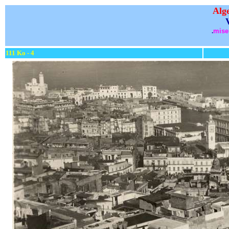
Alge
.
mise 
111 Ko - 4