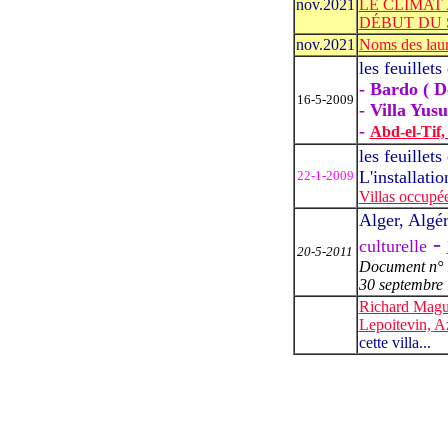
nov.2021
LE CLIMAT
DÉBUT DU 
nov.2021
Noms des laur
les feuillet
-
Bardo ( D
16-5-2009
-
Villa Yusu
-
Abd-el-Tif
les feuillet
L'installati
22-1-2009
Villas occupé
Alger, Algér
-
culturelle
20-5-2011
Document n° 10
30 septembre
Richard Magu
Lepoitevin,
Az
cette villa...