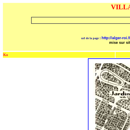
VILL
:
http://alger-roi.f
url de la page
mise sur sit
Ko