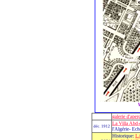
V
galerie d'aper
La Villa Abd-e
déc. 1912
l'Algérie- Ech
Historique:
L