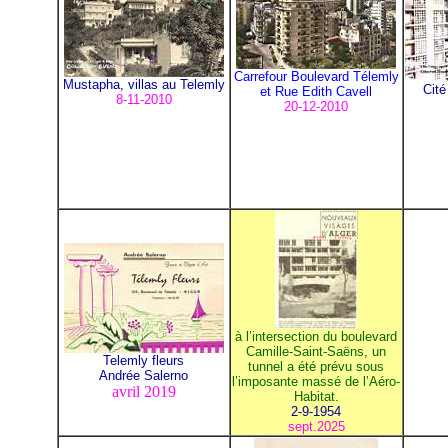
Carrefour Boulevard Télemly
Mustapha, villas au Telemly
Cité
et Rue Edith Cavell
8-11-2010
20-12-2010
à l’intersection du boulevard
Camille-Saint-Saëns, un
Telemly fleurs
tunnel a été prévu sous
Andrée Salerno
l’imposante massé de l’Aéro-
avril 2019
Habitat.
2-9-1954
sept.2025