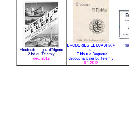
BRODERIES EL DJABH'A
+
138
Electricite et gaz d'Algerie
plan
2 bd du Télemly
17 bis rue Daguerre
déc. 2012
débouchant sur bd Telemly
6-1-2012