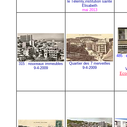
le Télemly,institution sainte
Elisabeth
mai 2013
485 : 
Quartier des 7 merveilles
315 : nouveaux immeubles
9-4-2009
9-4-2009
V
Eco