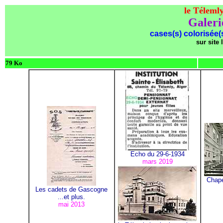
le
Télemly
Galeri
cases(s) colorisée(s
sur site 
79 Ko
Echo du 29-6-1934
mars 2019
Chape
Les cadets de Gascogne
...et plus.
mai 2013