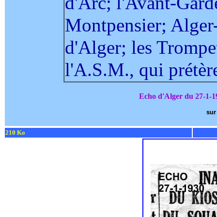
d'Arc; l'Avant-Garde
Montpensier; Alger-
d'Alger; les Trompe
l'A.S.M., qui prétèr
Echo d'Alger du 27-1-1
sur 
210 Ko