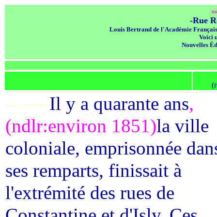
su
-Rue R
Louis Bertrand de l'Académie Française
Voici u
Nouvelles Édi
(
-------
Il y a quarante ans
,
(ndlr:environ 1851)
la ville
coloniale, emprisonnée dan
ses remparts, finissait à
l'extrémité des rues de
Constantine et d'Isly. Ces