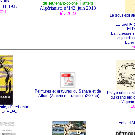
Nails
du lieutenant-colonel Flatters
1-11-1937
Algérianiste n°142, juin 2013
2021
fév.2022
Le sous-sol al
LE SAHAR
ELD
La richesse s
aujourd'hu
Echo 
m
Peintures et gravures du Sahara et de
Rallye aérien int
l'Atlas. (Algérie et Tunisie). (200 ko)
du grand erg 
d'Algérie
20
rile, désert entre
 - OFALAC
Echo d'A