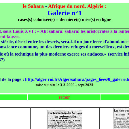
le Sahara
-
Afrique du nord, Algérie :
Galerie n°1
cases(s) colorisée(s) = dernière(s) mise(s) en ligne
, sous Louis XVI : « Ah! sahara! sahara! les aristocrates à la lante
nt fausse.
stérile, désert entre les déserts, sera-t-il un jour terre d'abondanc
conscience commune, un des derniers refuges du merveilleux, est de
e où la technique la plus moderne exerce ses audaces.»
(service i
57)
l de la page :
http://alger-roi.fr/Alger/sahara/pages_liees/0_galerie.
mise sur site le 3-3-2009... sept.2025
retour