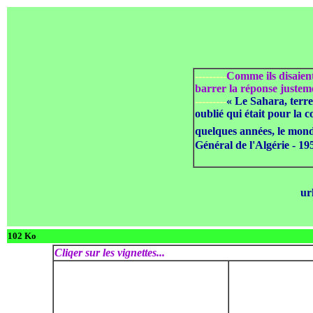
---------
Comme ils disaient
barrer la réponse justeme
---------
« Le Sahara, terre 
oublié qui était pour la 
quelques années, le mond
Général de l'Algérie - 19
ur
102 Ko
Cliqer sur les vignettes...