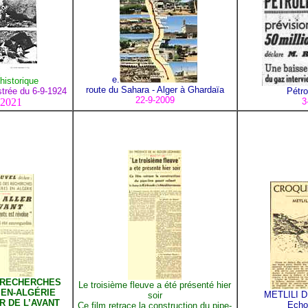
e.
éhistorique
route du Sahara - Alger à Ghardaïa
ustrée du 6-9-1924
Pétro
22-9-2009
 2021
3
 RECHERCHES
Le troisième fleuve a été présenté hier
 EN-ALGÉRIE
METLILI 
soir
ER DE L’AVANT
Echo
Ce film retrace la construction du pipe-