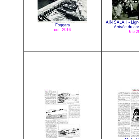
AIN SALAH - Lig
Foggara
Arrivée du ca
oct. 2016
6-5-2