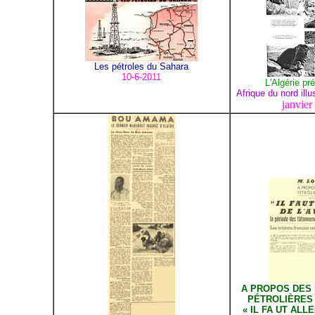
Les pétroles du Sahara
10-6-2011
L'Algérie pr
Afrique du nord ill
janvier
A PROPOS DES
PÉTROLIÈRES
« IL FA UT ALL