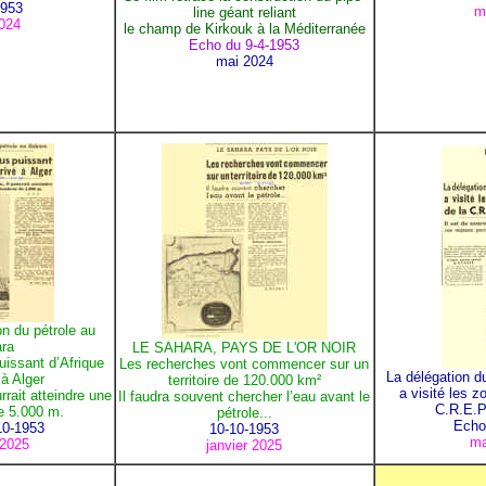
1953
m
line géant reliant
024
le champ de Kirkouk à la Méditerranée
Echo du 9-4-1953
mai 2024
on du pétrole au
ra
LE SAHARA, PAYS DE L'OR NOIR
puissant d’Afrique
Les recherches vont commencer sur un
La délégation 
 à Alger
territoire de 120.000 km²
a visité les z
rrait atteindre une
Il faudra souvent chercher l’eau avant le
C.R.E.P
e 5.000 m.
pétrole...
Echo
0-1953
10-10-1953
ma
 2025
janvier 2025