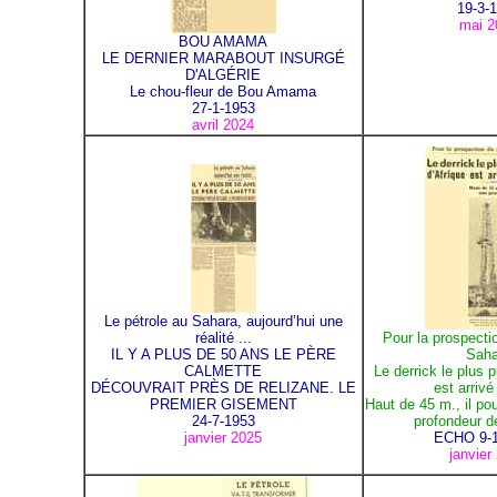
19-3-
mai 2
BOU AMAMA
LE DERNIER MARABOUT INSURGÉ
D'ALGÉRIE
Le chou-fleur de Bou Amama
27-1-1953
avril 2024
Le pétrole au Sahara, aujourd’hui une
réalité ...
Pour la prospecti
IL Y A PLUS DE 50 ANS LE PÈRE
Saha
CALMETTE
Le derrick le plus 
DÉCOUVRAIT PRÈS DE RELIZANE. LE
est arrivé
PREMIER GISEMENT
Haut de 45 m., il pou
24-7-1953
profondeur d
janvier 2025
ECHO 9-1
janvier