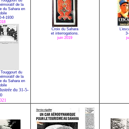
à Touggourt du
moratif de la
ée du Sahara en
bile
0-4-1930
018
Croix du Sahara
L'esc
et interrogations.
3-
juin 2019
j
à Touggourt du
moratif de la
ée du Sahara en
bile
lustrée du 31-5-
0
021