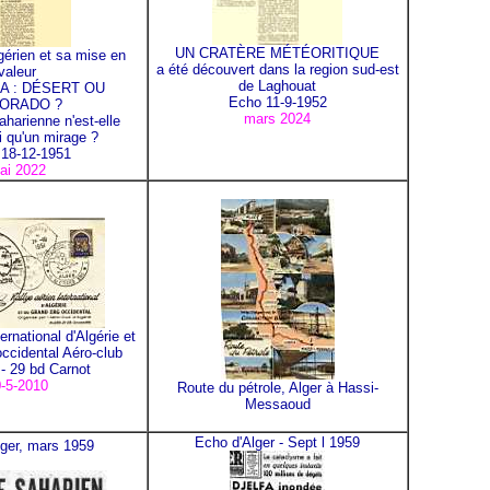
UN CRATÈRE MÉTÉORITIQUE
gérien et sa mise en
a été découvert dans la region sud-est
valeur
de Laghouat
A : DÉSERT OU
Echo 11-9-1952
ORADO ?
mars 2024
aharienne n'est-elle
i qu'un mirage ?
18-12-1951
ai 2022
ernational d'Algérie et
occidental Aéro-club
 - 29 bd Carnot
-5-2010
Route du pétrole, Alger à Hassi-
Messaoud
Echo d'Alger - Sept l 1959
lger, mars 1959