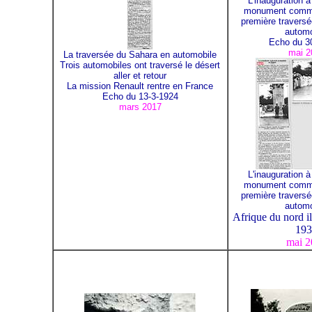
L'inauguration 
monument commé
première travers
automo
Echo du 3
mai 2
La traversée du Sahara en automobile
Trois automobiles ont traversé le désert
aller et retour
La mission Renault rentre en France
Echo du 13-3-1924
mars 2017
L'inauguration 
monument commé
première travers
automo
Afrique du nord il
193
mai 2