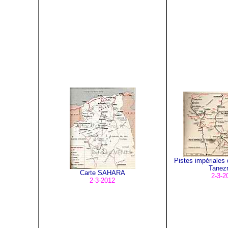
Pistes impériales
Tanezr
Carte SAHARA
2-3-2
2-3-2012