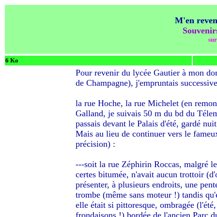
M'en revena
Souveni
sur
6 Ko
Pour revenir du lycée Gautier à mon do
de Champagne), j'empruntais successiv
la rue Hoche, la rue Michelet (en remonta
Galland, je suivais 50 m du bd du Télem
passais devant le Palais d'été, gardé nui
Mais au lieu de continuer vers le fameux 
précision) :
---soit la rue Zéphirin Roccas, malgré l
certes bitumée, n'avait aucun trottoir (d'o
présenter, à plusieurs endroits, une pen
trombe (même sans moteur !) tandis qu'
elle était si pittoresque, ombragée (l'été
frondaisons !) bordée de l'ancien Parc du