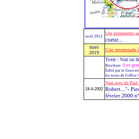
Une petitounette ga
avril 2012
coeur...
mars
Une promenade à
2019
Texte : Voir ou lir
:Les gran
Brochure
Édité par le Gouver
les soins de l'offic
Vous avez dit Paul
Robert..."- Pie
24-4-2002
février 2000 n