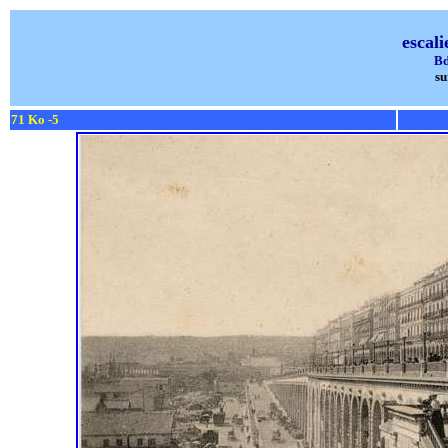
escali
Bd
su
71 Ko -5