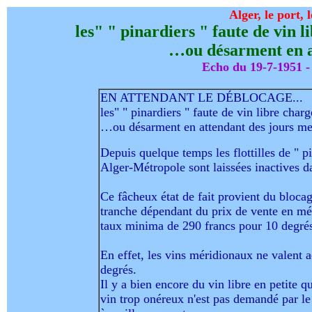
Alger, le port, l
les" " pinardiers " faute de vin 
…ou désarment en at
Echo du 19-7-1951 
EN ATTENDANT LE DÉBLOCAGE...
les" " pinardiers " faute de vin libre char
…ou désarment en attendant des jours mei
Depuis quelque temps les flottilles de " p
Alger-Métropole sont laissées inactives d
Ce fâcheux état de fait provient du blocag
tranche dépendant du prix de vente en mét
taux minima de 290 francs pour 10 degrés)
En effet, les vins méridionaux ne valent
degrés.
Il y a bien encore du vin libre en petite q
vin trop onéreux n'est pas demandé par l