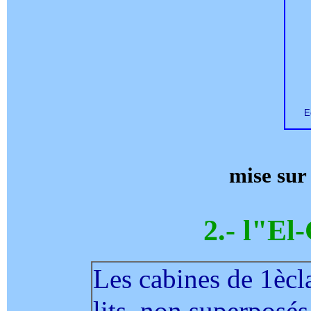
E
mise sur
2.- l"El
Les cabines de 1ècla
lits, non superposés