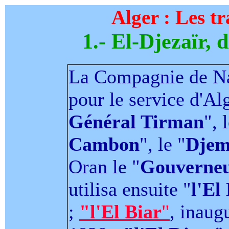
Alger : Les t
1.- El-Djezaïr, 
La Compagnie de Na
pour le service d'Alg
Général Tirman
", 
Cambon
", le "
Djem
Oran le "
Gouverneu
utilisa ensuite "
l'El
;
"l'El Biar
"
, inaug