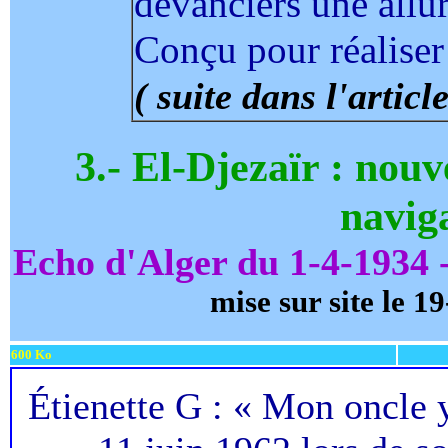
devanciers une allu
Conçu pour réaliser 
( suite dans l'articl
3.- El-Djezaïr : nou
navig
Echo d'Alger du 1-4-1934 
mise sur site le 1
600 Ko
Étienette G : « Mon oncle y