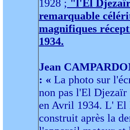
1928 ;
"l'El Djezaïr
remarquable céléri
magnifiques récepti
1934.
Jean CAMPARDON a
: «
La photo sur l'écr
non pas l'El Djezaïr 
en Avril 1934. L' El 
construit après la d