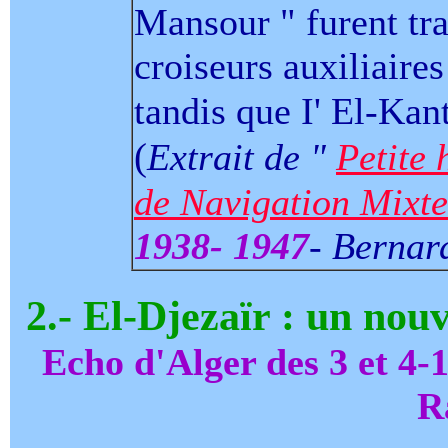
Mansour " furent tr
croiseurs auxiliaire
tandis que I' El-Kant
(
Extrait de "
Petite 
de Navigation Mixte
1938- 1947
- Bernar
2
.- El-Djezaïr : un nou
Echo d'Alger des 3 et 4-
R