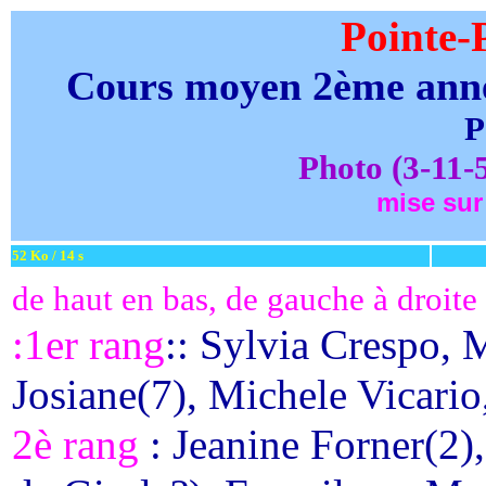
Pointe-
Cours moyen 2ème anné
P
Photo (3-11-5
mise sur 
52 Ko / 14 s
de haut en bas, de gauche à droite
:1er rang
:: Sylvia Crespo, 
Josiane(7), Michele Vicario
2è rang
: Jeanine Forner(2)