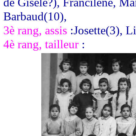
de Gisele?), Francilene, Ma
Barbaud(10),
3è rang, assis
:Josette(3), L
4è rang, tailleur
: