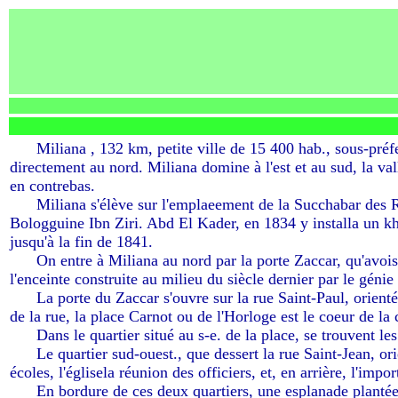
-----
Miliana , 132 km, petite ville de 15 400 hab., sous-pré
directement au nord. Miliana domine à l'est et au sud, la val
en contrebas.
-----
Miliana s'élève sur l'emplaeement de la Succhabar des 
Bologguine Ibn Ziri. Abd El Kader, en 1834 y installa un kha
jusqu'à la fin de 1841.
-----
On entre à Miliana au nord par la porte Zaccar, qu'avoisi
l'enceinte construite au milieu du siècle dernier par le géni
-----
La porte du Zaccar s'ouvre sur la rue Saint-Paul, orient
de la rue, la place Carnot ou de l'Horloge est le coeur de la
-----
Dans le quartier situé au s-e. de la place, se trouvent les
-----
Le quartier sud-ouest., que dessert la rue Saint-Jean, 
écoles, l'églisela réunion des officiers, et, en arrière, l'impo
-----
En bordure de ces deux quartiers, une esplanade plantée 