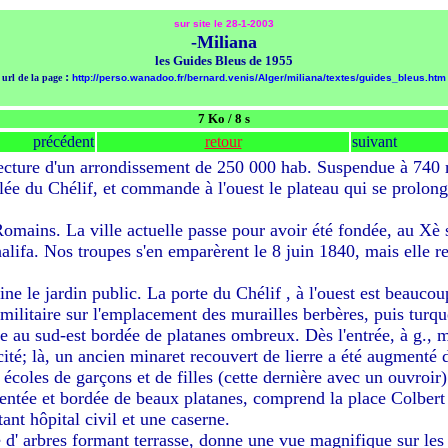
sur site le 28-1-2003
-Miliana
les Guides Bleus de 1955
:
url de la page
http://perso.wanadoo.fr/bernard.venis/Alger/miliana/textes/guides_bleus.htm
7 Ko / 8 s
précédent
retour
suivant
fecture d'un arrondissement de 250 000 hab. Suspendue à 740 
lée du Chélif, et commande à l'ouest le plateau qui se prolonge
Romains. La ville actuelle passe pour avoir été fondée, au Xè
lifa. Nos troupes s'en emparèrent le 8 juin 1840, mais elle r
ne le jardin public. La porte du Chélif , à l'ouest est beaucou
e militaire sur l'emplacement des murailles berbères, puis turqu
ée au sud-est bordée de platanes ombreux. Dès l'entrée, à g., m
 cité; là, un ancien minaret recouvert de lierre a été augmenté 
 écoles de garçons et de filles (cette dernière avec un ouvroir) 
orientée et bordée de beaux platanes, comprend la place Colber
rtant hôpital civil et une caserne.
d' arbres formant terrasse, donne une vue magnifique sur les ja