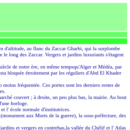
m d'altitude, au flanc du Zaccar Gharbi, qui la surplombe
 le long des Zaccar. Vergers et jardins luxuriants s'étagent
 siècle de notre ère, en même tempsqu'Alger et Médéa, par
esta bloquée étroitement par les réguliers d'Abd El Khader
p moins fréquentée. Ces portes sont les derniers restes de
es.
arché couvert ; à droite, un peu plus bas, la mairie. Au bout
d'une horloge.
et l' école normale d'institutrices.
t (monument aux Morts de la guerre), la sous-préfecture, des
rdins et vergers en contrebas,la vallée du Chélif et l' Atlas