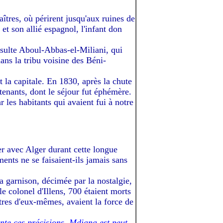
îtres, où périrent jusqu'aux ruines de
et son allié espagnol, l'infant don
onsulte Aboul-Abbas-el-Miliani, qui
ans la tribu voisine des Béni-
 la capitale. En 1830, après la chute
tenants, dont le séjour fut éphémère.
les habitants qui avaient fui à notre
r avec Alger durant cette longue
ents ne se faisaient-ils jamais sans
a garnison, décimée par la nostalgie,
 colonel d'Illens, 700 étaient morts
ctres d'eux-mêmes, avaient la force de
nte ces précisions, Mdiana est peut