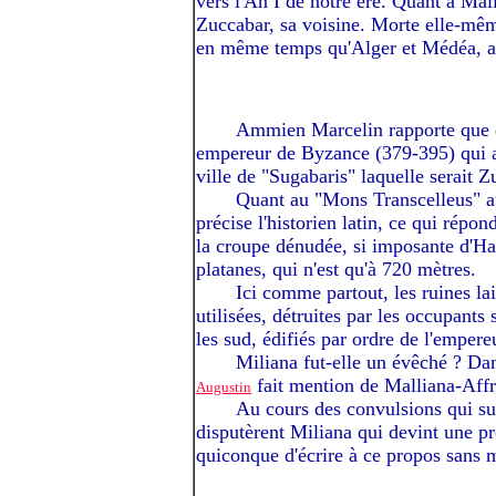
vers l'An I de notre ère. Quant à Mall
Zuccabar, sa voisine. Morte elle-mêm
en même temps qu'Alger et Médéa, a
-----I
Ammien Marcelin rapporte que da
empereur de Byzance (379-395) qui av
ville de "Sugabaris" laquelle serait 
-----I
Quant au "Mons Transcelleus" au
précise l'historien latin, ce qui répo
la croupe dénudée, si imposante d'Ha
platanes, qui n'est qu'à 720 mètres.
-----I
Ici comme partout, les ruines l
utilisées, détruites par les occupants
les sud, édifiés par ordre de l'empere
-----I
Miliana fut-elle un évêché ? Dan
fait mention de Malliana-Affre
Augustin
-----I
Au cours des convulsions qui sui
disputèrent Miliana qui devint une pr
quiconque d'écrire à ce propos sans 