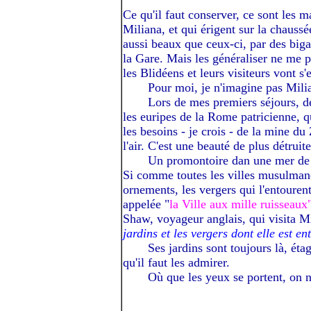
Ce qu'il faut conserver, ce sont les m
Miliana, et qui érigent sur la chaussée
aussi beaux que ceux-ci, par des biga
la Gare. Mais les généraliser ne me p
les Blidéens et leurs visiteurs vont s'
-----I
Pour moi, je n'imagine pas Mili
-----I
Lors de mes premiers séjours, des
les euripes de la Rome patricienne, q
les besoins - je crois - de la mine du
l'air. C'est une beauté de plus détruite
-----I
Un promontoire dan une mer de
Si comme toutes les villes musulmanes
ornements, les vergers qui l'entourent
appelée "
la Ville aux mille ruisseaux
Shaw, voyageur anglais, qui visita Mi
jardins et les vergers dont elle est e
-----I
Ses jardins sont toujours là, éta
qu'il faut les admirer.
-----I
Où que les yeux se portent, on n