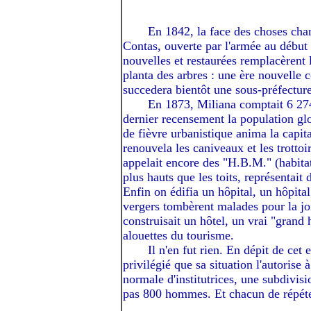
-----I
En 1842, la face des choses chan
Contas, ouverte par l'armée au début
nouvelles et restaurées remplacèrent l
planta des arbres : une ère nouvelle 
succedera bientôt une sous-préfecture.
-----I
En 1873, Miliana comptait 6 274
dernier recensement la population gl
de fièvre urbanistique anima la capit
renouvela les caniveaux et les trottoi
appelait encore des "H.B.M." (habita
plus hauts que les toits, représentait d
Enfin on édifia un hôpital, un hôpital
vergers tombèrent malades pour la joi
construisait un hôtel, un vrai "grand 
alouettes du tourisme.
-----I
Il n'en fut rien. En dépit de cet 
privilégié que sa situation l'autorise
normale d'institutrices, une subdivisi
pas 800 hommes. Et chacun de répéte