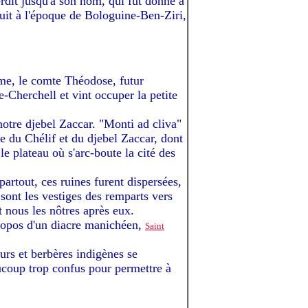
perdit jusqu'à son nom, qui fut donné à
uit à l'époque de Bologuine-Ben-Ziri,
me, le comte Théodose, futur
-Cherchell et vint occuper la petite
otre djebel Zaccar. "Monti ad cliva"
ne du Chélif et du djebel Zaccar, dont
 plateau où s'arc-boute la cité des
rtout, ces ruines furent dispersées,
 sont les vestiges des remparts vers
t nous les nôtres après eux.
ropos d'un diacre manichéen,
Saint
urs et berbères indigènes se
aucoup trop confus pour permettre à