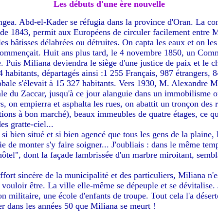
Les débuts d'une ère nouvelle
gea. Abd-el-Kader se réfugia dans la province d'Oran. La contr
 de 1843, permit aux Européens de circuler facilement entre 
es bâtisses délabrées ou détruites. On capta les eaux et on les
commençait. Huit ans plus tard, le 4 novembre 1850, un Commis
 Puis Miliana deviendra le siège d'une justice de paix et le ch
 habitants, départagés ainsi :1 255 Français, 987 étrangers,
obale s'élevait à 15 327 habitants. Vers 1930, M. Alexandre 
ale du Zaccar, jusqu'à ce jour alanguie dans un immobilisme or
rs, on empierra et asphalta les rues, on abattit un tronçon des 
tions à bon marché), beaux immeubles de quatre étages, ce qui
es gratte-ciel...
 si bien situé et si bien agencé que tous les gens de la plaine,
e de monter s'y faire soigner... J'oubliais : dans le même tem
hôtel", dont la façade lambrissée d'un marbre miroitant, sembla
effort sincère de la municipalité et des particuliers, Miliana n'
 à vouloir être. La ville elle-même se dépeuple et se dévitalise
on militaire, une école d'enfants de troupe. Tout cela l'a déser
r dans les années 50 que Miliana se meurt !