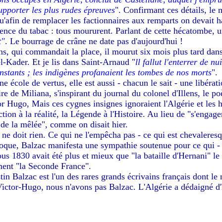
supporter les plus rudes épreuves
". Confirmant ces détails, le
qu'afin de remplacer les factionnaires aux remparts on devait 
sence du tabac : tous moururent. Parlant de cette hécatombe, u
t"
. Le bourrage de crâne ne date pas d'aujourd'hui !
ens, qui commandait la place, il mourut six mois plus tard dan
l-Kader. Et je lis dans Saint-Arnaud "
ll fallut l'enterrer de nu
nstants ; les indigènes profanaient les tombes de nos morts
".
 une école de vertus, elle est aussi - chacun le sait - une libér
re de Miliana, s'inspirant du journal du colonel d'Illens, le p
r Hugo, Mais ces cygnes insignes ignoraient l'Algérie et les h
ction à la réalité, la Légende à l'Histoire. Au lieu de "s'engag
 de la mêlée", comme on disait hier.
e doit rien. Ce qui ne l'empêcha pas - ce qui est chevaleresque
poque, Balzac manifesta une sympathie soutenue pour ce qui - pa
ous 1830 avait été plus et mieux que "la bataille d'Hernani" l
ement "la Seconde France".
tin Balzac est l'un des rares grands écrivains français dont le
ictor-Hugo, nous n'avons pas Balzac. L'Algérie a dédaigné d