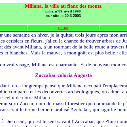
Miliana, la ville au flanc des monts.
pnha, n°89, avril 1998.
sur site le 20-3-2003
retour
ur une semaine en hiver, je la quittai trois jours après mon arri
 cerisiers en fleurs, j'ai eu la chance de trouver arbres de Ju
t dès avant Miliana, à un tournant de la belle route à travers
s et blanches. Mais la mauve, à mon goût est plus belle : elle
 son vrai visage, Miliana est charmante. Et de nouveau mon co
Zuccabar coloria Augusta
aidant, on a longtemps pensé que Miliana occupait l'emplacem
hie comparée et les découvertes archéologiques, on admet au
r celui de notre Miliana.
ait sorti Zaccar, nom du massif forestier qui commande le pay
ar serait le terme berbère arabisé Azeliaker, qui signifie poin
à Dieu seul, qui est le seul savant ! Zuccabar, que Pline nom