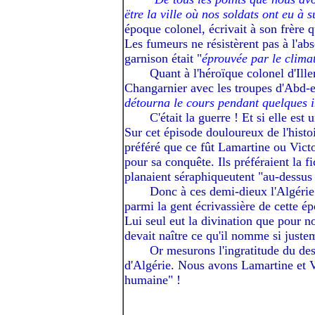
ëtre la ville où nos soldats ont eu à 
époque colonel, écrivait à son frère 
Les fumeurs ne résistèrent pas à l'ab
garnison était "
éprouvée par le clima
-----I
Quant à l'héroïque colonel d'Ill
Changarnier avec les troupes d'Abd-e
détourna le cours pendant quelques i
-----I
C'était la guerre ! Et si elle est
Sur cet épisode douloureux de l'histoi
préféré que ce fût Lamartine ou Victo
pour sa conquête. Ils préféraient la fi
planaient séraphiqueutent "au-dessus
-----I
Donc à ces demi-dieux l'Algérie n
parmi la gent écrivassière de cette é
Lui seul eut la divination que pour n
devait naître ce qu'il nomme si just
-----I
Or mesurons l'ingratitude du des
d'Algérie. Nous avons Lamartine et V
humaine" !