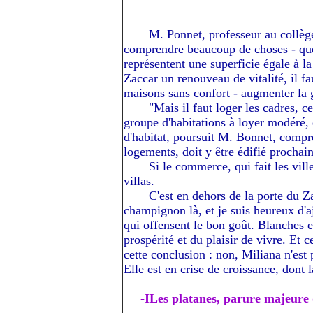
-----I
M. Ponnet, professeur au collège 
comprendre beaucoup de choses - que 
représentent une superficie égale à la
Zaccar un renouveau de vitalité, il fa
maisons sans confort - augmenter la 
-----I
"Mais il faut loger les cadres, c
groupe d'habitations à loyer modéré,
d'habitat, poursuit M. Bonnet, comp
logements, doit y être édifié procha
-----I
Si le commerce, qui fait les vill
villas.
-----I
C'est en dehors de la porte du Za
champignon là, et je suis heureux d'a
qui offensent le bon goût. Blanches et
prospérité et du plaisir de vivre. Et
cette conclusion : non, Miliana n'es
Elle est en crise de croissance, dont 
----
-I
Les platanes, parure majeure