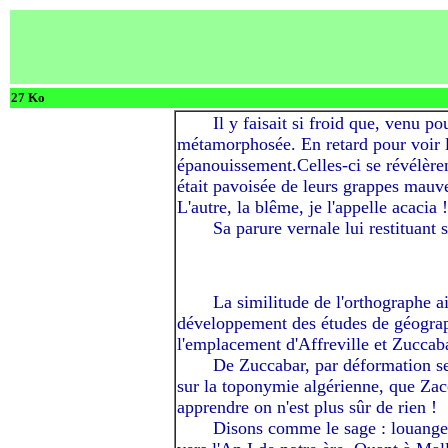
27 Ko
-----I
Il y
faisait si froid que, venu po
métamorphosée. En retard pour voir les
épanouissement.Celles-ci se révélèren
était pavoisée de leurs grappes mauve
L'autre, la blême, je l'appelle acacia !
-----I
Sa parure vernale lui restituant
-----I
La similitude de l'orthographe 
développement des études de géograp
l'emplacement d'Affreville et Zuccaba
-----I
De Zuccabar, par déformation ser
sur la toponymie algérienne, que Zacc
apprendre on n'est plus sûr de rien !
-----I
Disons comme le sage : louange 