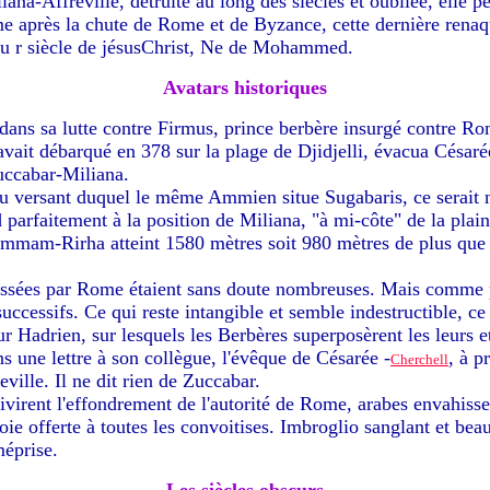
iana-Affreville, détruite au long des siècles et oubliée, elle 
e après la chute de Rome et de Byzance, cette dernière renaq
u r siècle de jésusChrist, Ne de Mohammed.
Avatars historiques
ns sa lutte contre Firmus, prince berbère insurgé contre Ro
ait débarqué en 378 sur la plage de Djidjelli, évacua Césarée
Zuccabar-Miliana.
 versant duquel le même Ammien situe Sugabaris, ce serait n
nd parfaitement à la position de Miliana, "à mi-côte" de la plai
mmam-Rirha atteint 1580 mètres soit 980 mètres de plus que le
aissées par Rome étaient sans doute nombreuses. Mais comme pa
 successifs. Ce qui reste intangible et semble indestructible, ce
ur Hadrien, sur lesquels les Berbères superposèrent les leurs e
s une lettre à son collègue, l'évêque de Césarée -
, à p
Cherchell
ville. Il ne dit rien de Zuccabar.
virent l'effondrement de l'autorité de Rome, arabes envahisse
oie offerte à toutes les convoitises. Imbroglio sanglant et be
méprise.