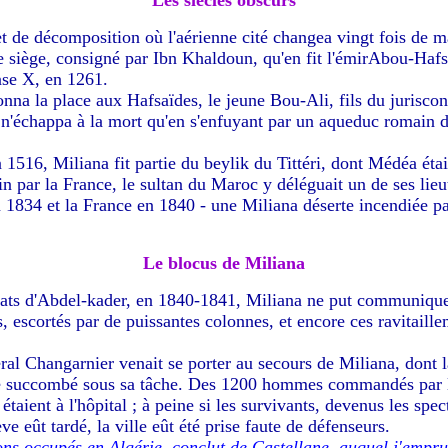
Les siècles obscurs
et de décomposition où l'aérienne cité changea vingt fois de ma
le siège, consigné par Ibn Khaldoun, qu'en fit l'émirAbou-Hafs 
nse X, en 1261.
donna la place aux Hafsaïdes, le jeune Bou-Ali, fils du jurisc
 n'échappa à la mort qu'en s'enfuyant par un aqueduc romain d
516, Miliana fit partie du beylik du Tittéri, dont Médéa était
in par la France, le sultan du Maroc y déléguait un de ses lieu
1834 et la France en 1840 - une Miliana déserte incendiée par 
Le blocus de Miliana
dats d'Abdel-kader, en 1840-1841, Miliana ne put communique
 escortés par de puissantes colonnes, et encore ces ravitaillem
al Changarnier venait se porter au secours de Miliana, dont l
ue succombé sous sa tâche. Des 1200 hommes commandés par le
taient à l'hôpital ; à peine si les survivants, devenus les spe
ève eût tardé, la ville eût été prise faute de défenseurs.
ons occupés en Algérie, conclut de Castellane, auquel j'empru