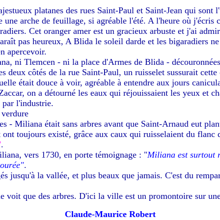
ajestueux platanes des rues Saint-Paul et Saint-Jean qui sont l
 une arche de feuillage, si agréable l'été. A l'heure où j'écris 
radiers. Cet oranger amer est un gracieux arbuste et j'ai admir
araît pas heureux, A Blida le soleil darde et les bigaradiers 
en apercevoir.
ana, ni Tlemcen - ni la place d'Armes de Blida - découronnées
 deux côtés de la rue Saint-Paul, un ruisselet sussurait cette 
uelle était douce à voir, agréable à entendre aux jours canicul
 Zaccar, on a détourné les eaux qui réjouissaient les yeux et ch
 par l'industrie.
 verdure
 - Miliana était sans arbres avant que Saint-Arnaud eut plant
 ont toujours existé, grâce aux caux qui ruisselaient du flanc 
"
.
liana, vers 1730, en porte témoignage : "
Miliana est surtout 
ntourée"
.
gés jusqu'à la vallée, et plus beaux que jamais. C'est du rempa
e voit que des arbres. D'ici la ville est un promontoire sur un
Claude-Maurice Robert