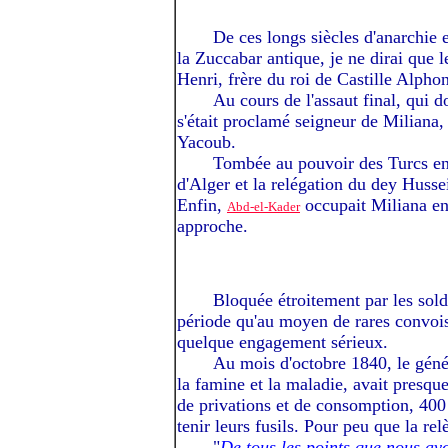
-----I
De ces longs siècles d'anarchie 
la Zuccabar antique, je ne dirai que 
Henri, frère du roi de Castille Alpho
-----I
Au cours de l'assaut final, qui 
s'était proclamé seigneur de Miliana,
Yacoub.
-----I
Tombée au pouvoir des Turcs en 1
d'Alger et la relégation du dey Husse
Enfin,
occupait Miliana en 
Abd-el-Kader
approche.
-----I
Bloquée étroitement par les sol
période qu'au moyen de rares convois,
quelque engagement sérieux.
-----I
Au mois d'octobre 1840, le génér
la famine et la maladie, avait presq
de privations et de consomption, 400 é
tenir leurs fusils. Pour peu que la rel
-----I
"
De tous les points que nous av