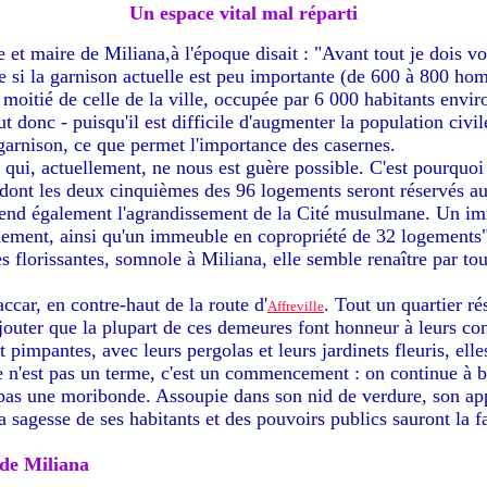
Un espace vital mal réparti
et maire de Miliana,à l'époque disait : "Avant tout je dois vou
si la garnison actuelle est peu importante (de 600 à 800 homm
 moitié de celle de la ville, occupée par 6 000 habitants enviro
ut donc - puisqu'il est difficile d'augmenter la population civil
garnison, ce que permet l'importance des casernes.
e qui, actuellement, ne nous est guère possible. C'est pourquoi 
 dont les deux cinquièmes des 96 logements seront réservés a
rend également l'agrandissement de la Cité musulmane. Un im
inement, ainsi qu'un immeuble en copropriété de 32 logements"
es florissantes, somnole à Miliana, elle semble renaître par to
ccar, en contre-haut de la route d'
. Tout un quartier r
Affreville
jouter que la plupart de ces demeures font honneur à leurs cons
 pimpantes, avec leurs pergolas et leurs jardinets fleuris, ell
 ce n'est pas un terme, c'est un commencement : on continue à b
t pas une moribonde. Assoupie dans son nid de verdure, son app
la sagesse de ses habitants et des pouvoirs publics sauront la f
 de Miliana