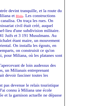
ée devint tranquille, et la route du
Miliana et
. Les constructions
Blida
 canalisa. On traça les rues. On
sariat civil était créé, auquel
ef-lieu d'une subdivision militaire.
 841 Juifs et 3 191 Musulmans. Au
Michalet étant maire, un mouvement
iental. On installa les égouts, en
remparts, on construisit ce qu'on
, pour Miliana, où les platanes sont
 l'apercevant de loin audessus des
ps, un Milianais entreprenant
it devoir fasciner toutes les
est pas devenue le relais touristique
. J'ai connu à Miliana une école
tée et la garnison actuelle ne dépasse