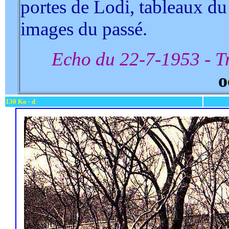
portes de Lodi, tableaux du 
images du passé.
Echo du 22-7-1953 - T
o
130 Ko - d