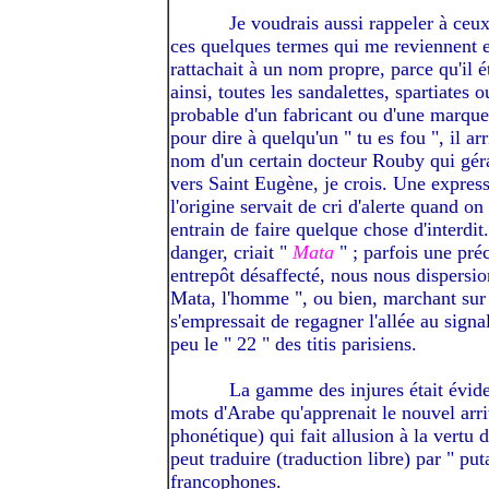
---------
Je voudrais aussi rappeler à ceu
ces quelques termes qui me reviennent e
rattachait à un nom propre, parce qu'il é
ainsi, toutes les sandalettes, spartiates 
probable d'un fabricant ou d'une marque
pour dire à quelqu'un " tu es fou ", il ar
nom d'un certain docteur Rouby qui géra
vers Saint Eugène, je crois. Une express
l'origine servait de cri d'alerte quand on
entrain de faire quelque chose d'interdit
danger, criait "
Mata
" ; parfois une préc
entrepôt désaffecté, nous nous dispersion
Mata, l'homme ", ou bien, marchant sur 
s'empressait de regagner l'allée au signa
peu le " 22 " des titis parisiens.
---------
La gamme des injures était évid
mots d'Arabe qu'apprenait le nouvel arri
phonétique) qui fait allusion à la vertu d
peut traduire (traduction libre) par " pu
francophones.