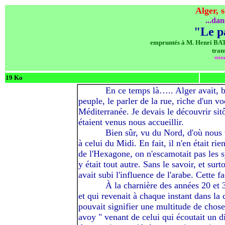
Alger, 
...dan
"Le p
empruntés à M. Henri 
tran
mise
19 Ko
---------
En ce temps là….. Alger avait, b
peuple, le parler de la rue, riche d'un v
Méditerranée. Je devais le découvrir sit
étaient venus nous accueillir.
---------
Bien sûr, vu du Nord, d'où nous 
à celui du Midi. En fait, il n'en était ri
de l'Hexagone, on n'escamotait pas les 
y était tout autre. Sans le savoir, et sur
avait subi l'influence de l'arabe. Cette 
---------
À
la charnière des années 20 et 30
et qui revenait à chaque instant dans la 
pouvait signifier une multitude de chose
avoy " venant de celui qui écoutait un di