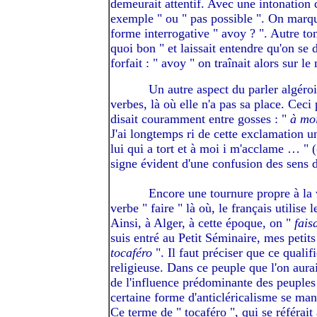
demeurait attentif. Avec une intonation d
exemple " ou " pas possible ". On marqu
forme interrogative " avoy ? ". Autre ton 
quoi bon " et laissait entendre qu'on se 
forfait : " avoy " on traînait alors sur l
---------
Un autre aspect du parler algéroi
verbes, là où elle n'a pas sa place. Cec
disait couramment entre gosses : "
à moi
J'ai longtemps ri de cette exclamation un
lui qui a tort et à moi i m'acclame … " 
signe évident d'une confusion des sens 
---------
Encore une tournure propre à la 
verbe " faire " là où, le français utilise
Ainsi, à Alger, à cette époque, on "
fais
suis entré au Petit Séminaire, mes petit
tocaféro
". Il faut préciser que ce qualifi
religieuse. Dans ce peuple que l'on aurai
de l'influence prédominante des peuples 
certaine forme d'anticléricalisme se mani
Ce terme de " tocaféro ", qui se référai