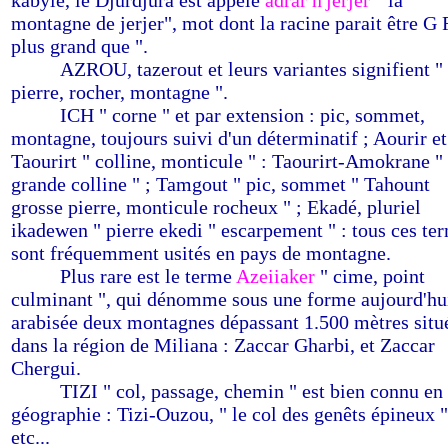
kabyle, le Djurdjura est appelé
adrar n'jerjer
" la
montagne de jerjer", mot dont la racine parait être G 
plus grand que ".
-------
AZROU, tazerout et leurs variantes signifient "
pierre, rocher, montagne ".
-------
ICH " corne " et par extension : pic, sommet,
montagne, toujours suivi d'un déterminatif ; Aourir et
Taourirt " colline, monticule " : Taourirt-Amokrane " 
grande colline " ; Tamgout " pic, sommet " Tahount
grosse pierre, monticule rocheux " ; Ekadé, pluriel
ikadewen " pierre ekedi " escarpement " : tous ces te
sont fréquemment usités en pays de montagne.
-------
Plus rare est le terme
Azeiiaker
" cime, point
culminant ", qui dénomme sous une forme aujourd'hu
arabisée deux montagnes dépassant 1.500 mètres situ
dans la région de Miliana : Zaccar Gharbi, et Zaccar
Chergui.
-------
TIZI " col, passage, chemin " est bien connu en
géographie : Tizi-Ouzou, " le col des genêts épineux "
etc...