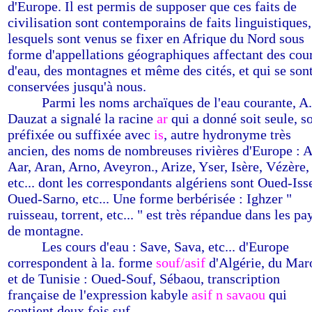
d'Europe. Il est permis de supposer que ces faits de
civilisation sont contemporains de faits linguistiques,
lesquels sont venus se fixer en Afrique du Nord sous
forme d'appellations géographiques affectant des cou
d'eau, des montagnes et même des cités, et qui se son
conservées jusqu'à nous.
-------
Parmi les noms archaïques de l'eau courante, A.
Dauzat a signalé la racine
ar
qui a donné soit seule, so
préfixée ou suffixée avec
is
, autre hydronyme très
ancien, des noms de nombreuses rivières d'Europe : A
Aar, Aran, Arno, Aveyron., Arize, Yser, Isère, Vézère,
etc... dont les correspondants algériens sont Oued-Isse
Oued-Sarno, etc... Une forme berbérisée : Ighzer "
ruisseau, torrent, etc... " est très répandue dans les pa
de montagne.
-------
Les cours d'eau : Save, Sava, etc... d'Europe
correspondent à la. forme
souf/asif
d'Algérie, du Mar
et de Tunisie : Oued-Souf, Sébaou, transcription
française de l'expression kabyle
asif n savaou
qui
contient deux fois suf.