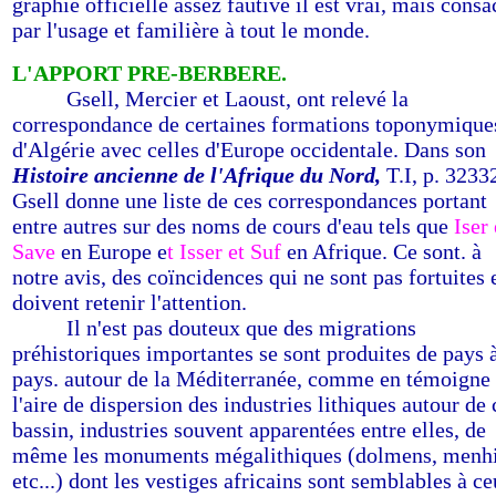
graphie officielle assez fautive il est vrai, mais consa
par l'usage et familière à tout le monde.
L'APPORT PRE-BERBERE.
-------
Gsell, Mercier et Laoust, ont relevé la
correspondance de certaines formations toponymique
d'Algérie avec celles d'Europe occidentale. Dans son
Histoire ancienne de l'Afrique du Nord,
T.I, p. 3233
Gsell donne une liste de ces correspondances portant
entre autres sur des noms de cours d'eau tels que
Iser 
Save
en Europe e
t Isser et Suf
en Afrique. Ce sont. à
notre avis, des coïncidences qui ne sont pas fortuites 
doivent retenir l'attention.
-------
Il n'est pas douteux que des migrations
préhistoriques importantes se sont produites de pays 
pays. autour de la Méditerranée, comme en témoigne
l'aire de dispersion des industries lithiques autour de 
bassin, industries souvent apparentées entre elles, de
même les monuments mégalithiques (dolmens, menhi
etc...) dont les vestiges africains sont semblables à c