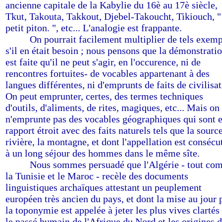
ancienne capitale de la Kabylie du 16è au 17è siècle,
Tkut, Takouta, Takkout, Djebel-Takoucht, Tikiouch, "
petit piton. ", etc... L'analogie est frappante.
-------
On pourrait facilement multiplier de tels exem
s'il en était besoin ; nous pensons que la démonstrati
est faite qu'il ne peut s'agir, en l'occurence, ni de
rencontres fortuites- de vocables appartenant à des
langues différentes, ni d'emprunts de faits de civilisat
On peut emprunter, certes, des termes techniques
d'outils, d'aliments, de rites, magiques, etc... Mais on
n'emprunte pas des vocables géographiques qui sont 
rapport étroit avec des faits naturels tels que la source
rivière, la montagne, et dont l'appellation est consécu
à un long séjour des hommes dans le même sîte.
-------
Nous sommes persuadé que l'Algérie - tout c
la Tunisie et le Maroc - recèle des documents
linguistiques archaïques attestant un peuplement
européen très ancien du pays, et dont la mise au jour 
la toponymie est appelée à jeter les plus vives clartés
le passé humain de l'Afrique du Nord et les origines 