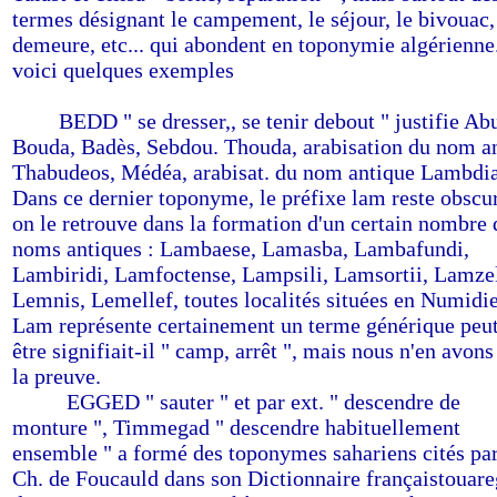
termes désignant le campement, le séjour, le bivouac,
demeure, etc... qui abondent en toponymie algérienne
voici quelques exemples
-
------
BEDD " se dresser,, se tenir debout " justifie Ab
Bouda, Badès, Sebdou. Thouda, arabisation du nom an
Thabudeos, Médéa, arabisat. du nom antique Lambdia
Dans ce dernier toponyme, le préfixe lam reste obscur
on le retrouve dans la formation d'un certain nombre 
noms antiques : Lambaese, Lamasba, Lambafundi,
Lambiridi, Lamfoctense, Lampsili, Lamsortii, Lamzel
Lemnis, Lemellef, toutes localités situées en Numidie
Lam représente certainement un terme générique peu
être signifiait-il " camp, arrêt ", mais nous n'en avons
la preuve.
-------
EGGED " sauter " et par ext. " descendre de
monture ", Timmegad " descendre habituellement
ensemble " a formé des toponymes sahariens cités pa
Ch. de Foucauld dans son Dictionnaire françaistouare