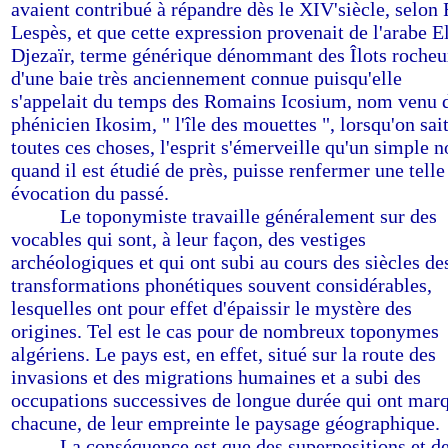
avaient contribué à répandre dès le XIV'siècle, selon 
Lespès, et que cette expression provenait de l'arabe E
Djezaïr, terme générique dénommant des Îlots roche
d'une baie très anciennement connue puisqu'elle
s'appelait du temps des Romains Icosium, nom venu 
phénicien Ikosim, " l'île des mouettes ", lorsqu'on sai
toutes ces choses, l'esprit s'émerveille qu'un simple 
quand il est étudié de près, puisse renfermer une telle
évocation du passé.
-------
Le toponymiste travaille généralement sur des
vocables qui sont, à leur façon, des vestiges
archéologiques et qui ont subi au cours des siècles de
transformations phonétiques souvent considérables,
lesquelles ont pour effet d'épaissir le mystère des
origines. Tel est le cas pour de nombreux toponymes
algériens. Le pays est, en effet, situé sur la route des
invasions et des migrations humaines et a subi des
occupations successives de longue durée qui ont mar
chacune, de leur empreinte le paysage géographique.
-------
La conséquence est que des superpositions et d