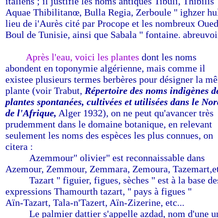
italiens ; il justifie les noms antiques Tibuli, Thibilis
Aquae Thibilitanœ, Bulla Regia, Zerboule " ighzer hu
lieu de i'Aurès cité par Procope et les nombreux Oued
Boul de Tunisie, ainsi que Sabala " fontaine. abreuvoi
-
------
Après l'eau, voici les plantes
dont les noms
abondent en toponymie algérienne, mais comme il
existee plusieurs termes berbères pour désigner la m
plante (voir Trabut,
Répertoire des noms indigènes d
plantes spontanées, cultivées et utilisées dans le Nor
de l'Afrique,
Alger 1932), on ne peut qu'avancer très
prudemment dans le domaine botanique, en relevant
seulement les noms des espèces les plus connues, on
citera :
-------
Azemmour" olivier" est reconnaissable dans
Azemour, Zemmour, Zemmara, Zemoura, Tazemart,etc
-------
Tazart " figuier, figues, sèches " est à la base de
expressions Thamourth tazart, " pays à figues "
Aïn-Tazart, Tala-n'Tazert, Aïn-Zizerine, etc...
-------
Le palmier dattier s'appelle azdad, nom d'une u