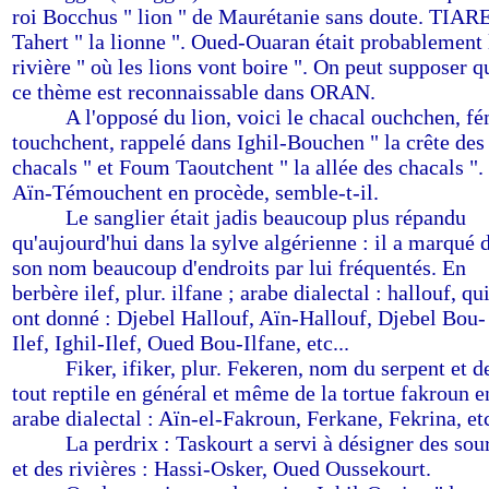
roi Bocchus " lion " de Maurétanie sans doute. TIAR
Tahert " la lionne ". Oued-Ouaran était probablement 
rivière " où les lions vont boire ". On peut supposer q
ce thème est reconnaissable dans ORAN.
-------
A l'opposé du lion, voici le chacal ouchchen, fé
touchchent, rappelé dans Ighil-Bouchen " la crête des
chacals " et Foum Taoutchent " la allée des chacals ".
Aïn-Témouchent en procède, semble-t-il.
-------
Le sanglier était jadis beaucoup plus répandu
qu'aujourd'hui dans la sylve algérienne : il a marqué 
son nom beaucoup d'endroits par lui fréquentés. En
berbère ilef, plur. ilfane ; arabe dialectal : hallouf, qu
ont donné : Djebel Hallouf, Aïn-Hallouf, Djebel Bou-
Ilef, Ighil-Ilef, Oued Bou-Ilfane, etc...
-------
Fiker, ifiker, plur. Fekeren, nom du serpent et d
tout reptile en général et même de la tortue fakroun e
arabe dialectal : Aïn-el-Fakroun, Ferkane, Fekrina, et
-------
La perdrix : Taskourt a servi à désigner des sou
et des rivières : Hassi-Osker, Oued Oussekourt.