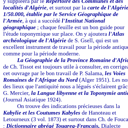
y suppléera par le
Répertoire des Communes et des
localités d'Algérie
, et surtout par la
carte de l'Algéri
1/50.000, établie par le Service Géographique de
l'Armée
, à qui a succédé
l'Institut National
géographique
; chaque feuille est un bon guide pour
l'étude toponymique sur place. On y ajoutera
l'Atlas
archéologique de l'Algérie
de S. Gsell, qui est un
excellent instrument de travail pour la période antiqu
comme pour la période moderne.
-------
La Géographie de la Province Romaine d'Afri
de Ch. Tissot est toujours utile à consulter, en corrige
cet ouvrage par le bon travail de P. Salama,
les Voies
Romaines de l'Afrique du Nord
(Alger 1951). Les n
des lieux que l'antiquité nous a légués s'éclairent grâc
G. Mercier,
la Langue libyenne et la Toponymie anti
(Journal Asiatique 1924).
-------
On trouve des indications précieuses dans la
Kabylie et les Coutumes Kabyles
de Hanoteau et
Letourneux (3 vol. 1873) et surtout dans Ch. de Fouc
:
Dictionnaire abrégé Touareg-Français,
Dialecte