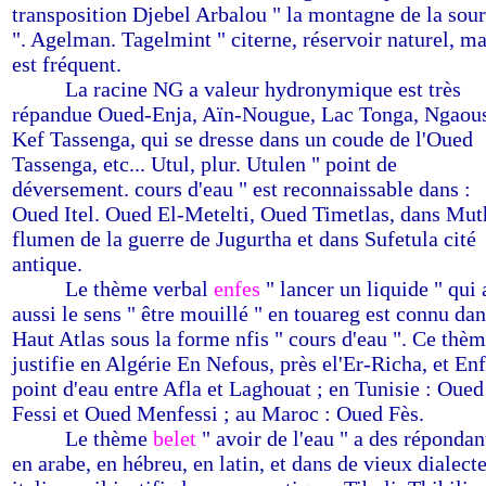
transposition Djebel Arbalou " la montagne de la sou
". Agelman. Tagelmint " citerne, réservoir naturel, ma
est fréquent.
-------
La racine NG a valeur hydronymique est très
répandue Oued-Enja, Aïn-Nougue, Lac Tonga, Ngaous
Kef Tassenga, qui se dresse dans un coude de l'Oued
Tassenga, etc... Utul, plur. Utulen " point de
déversement. cours d'eau " est reconnaissable dans :
Oued Itel. Oued El-Metelti, Oued Timetlas, dans Mut
flumen de la guerre de Jugurtha et dans Sufetula cité
antique.
-------
Le thème verbal
enfes
" lancer un liquide " qui 
aussi le sens " être mouillé " en touareg est connu dan
Haut Atlas sous la forme nfis " cours d'eau ". Ce thè
justifie en Algérie En Nefous, près el'Er-Richa, et En
point d'eau entre Afla et Laghouat ; en Tunisie : Oued
Fessi et Oued Menfessi ; au Maroc : Oued Fès.
-------
Le thème
belet
" avoir de l'eau " a des répondan
en arabe, en hébreu, en latin, et dans de vieux dialect