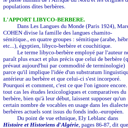
populations dites berbères.
L'APPORT LIBYCO-BERBERE.
-------
Dans Les Langues du Monde (Paris 1924), Mar
COHEN divise la famille des langues chamito-
sémitique., en quatre groupes : sémitique (arabe, hébr
etc...), égyptien, libyco-berbère et couchitique.
-------
Le terme libyco-berbère employé par l'auteur n
paraît plus exact et plus précis que celui de berbère (
prévaut aujourd'hui par commodité de terminologie)
parce qu'il implique l'idée d'un substratum linguistiq
antérieur au berbère et que celui-ci s'est incorporé.
Pourquoi et comment, c'est ce que l'on ignore encore.
tout cas les études lexicologiques et comparatives du
berbère, bien qu'à leur début, laissent supposer qu'un
certain nombre de vocables en usage dans les dialecte
berbères actuels sont issus du fonds indo.-européen.
-------
Du point de vue ethnique, Ely Leblanc dans
Histoire et Historiens d'Algérie
, pages 86-87, dit qu