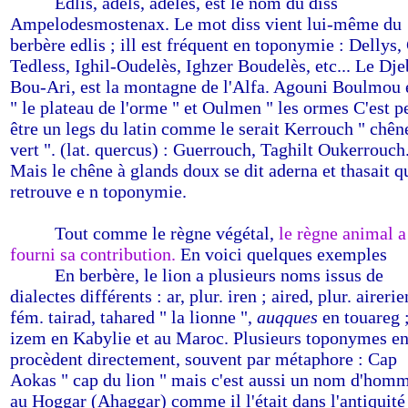
-------
Edlis, adels, adeles, est le nom du diss
Ampelodesmostenax. Le mot diss vient lui-même du
berbère edlis ; ill est fréquent en toponymie : Dellys,
Tedless, Ighil-Oudelès, Ighzer Boudelès, etc... Le Dje
Bou-Ari, est la montagne de l'Alfa. Agouni Boulmou 
" le plateau de l'orme " et Oulmen " les ormes C'est p
être un legs du latin comme le serait Kerrouch " chên
vert ". (lat. quercus) : Guerrouch, Taghilt Oukerrouch
Mais le chêne à glands doux se dit aderna et thasait q
retrouve e n toponymie.
-------
Tout comme le règne végétal,
le règne animal a
fourni sa contribution.
En voici quelques exemples
-------
En berbère, le lion a plusieurs noms issus de
dialectes différents : ar, plur. iren ; aired, plur. airerie
fém. tairad, tahared " la lionne ",
auqques
en touareg ;
izem en Kabylie et au Maroc. Plusieurs toponymes e
procèdent directement, souvent par métaphore : Cap
Aokas " cap du lion " mais c'est aussi un nom d'hom
au Hoggar (Ahaggar) comme il l'était dans l'antiquité 