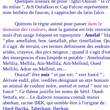
-------
Quelques oiseaux de proie : Ighil-Ousian " la cr
du milan ", Ach Oufalkou et Cap Falcou représentent 
nom berbère du faucon, à rapprocher du latin falco.
-------
Quittons le règne animé pour passer
dans le
domaine des couleurs
, dont la gamme est très restrein
mais d'un usage fréquent en toponymie :
Amelal
" bl
" plur. amellalen, fem. tamallalt, plur. timellaline. Q
il s'agit. de terrain, ces termes définissent des endroit
arides, crayeux, des pics neigeux ; quand il s'agit d'ea
des émergences d'eau limpide et potable : Amelouline
Melilia, Mellila, Ain-Mellila, Aïn-Melloul, Oued
Mellilo, Adrar ou Melloul, etc...
-------
Ouzzaf" être
noir
" et par ext. " vert foncé " ;
dérivée esdif, plur. isedifen désignant un etre humain
un animal de couleur noire, asettaf et zettaf " noir ou 
foncé ". Ce thème justifie les noms de Sétif. Oued-
Settafa, etc... Le dialecte zouaoua connaît mieux
aberkan, racine BRK, qui semble être à l'origine de :
Oued-Barika, Taberkant, Iberkan.