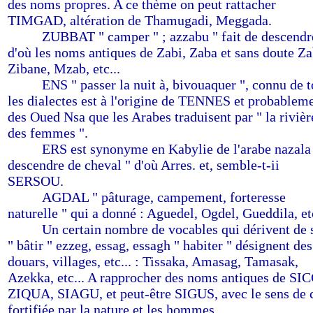
des noms propres. A ce thème on peut rattacher
TIMGAD, altération de Thamugadi, Meggada.
-------
ZUBBAT " camper " ; azzabu " fait de descendre
d'où les noms antiques de Zabi, Zaba et sans doute Za
Zibane, Mzab, etc...
-------
ENS " passer la nuit à, bivouaquer ", connu de 
les dialectes est à l'origine de TENNES et probablem
des Oued Nsa que les Arabes traduisent par " la rivièr
des femmes ".
-------
ERS est synonyme en Kabylie de l'arabe nazala
descendre de cheval " d'où Arres. et, semble-t-ii
SERSOU.
-------
AGDAL " pâturage, campement, forteresse
naturelle " qui a donné : Aguedel, Ogdel, Gueddila, et
-------
Un certain nombre de vocables qui dérivent de 
" bâtir " ezzeg, essag, essagh " habiter " désignent des
douars, villages, etc... : Tissaka, Amasag, Tamasak,
Azekka, etc... A rapprocher des noms antiques de SI
ZIQUA, SIAGU, et peut-être SIGUS, avec le sens de c
fortifiée par la nature et les hommes.