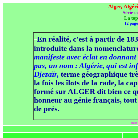
Alger, Algér
Série cu
La top
12
pa
ge
-
En réalité, c'est à partir de 18
introduite dans la nomenclatur
manifeste avec éclat en donnant à
pas, un nom : Algérie, qui est i
Djezaïr,
terme géographique très
la fois les îlots de la rade, la 
formé sur ALGER dit bien ce qu'i
honneur au génie français, tou
de près.
mise 