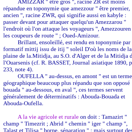
-------
AMIZZAR " être gros ", racine ZR est moins
répandue en toponymie que amezzour " être premier,
ancien ", racine ZWR, qui signifie aussi en kabyle :
passer devant pour attaquer quelqu'un Amezzarou "
l'endroit où l'on attaque les voyageurs ", Amezzouren
les coupeurs de route " ; Oued-Amizour.
-------
Brillant, ensoleillé, est rendu en toponymie par 
formatif mittij issu de itij " soleil D'où les noms de la
plaine de la.Mitidja, au S.O. d'Alger et de la Mitidja 
l'Ouarsenis (cf. R. BASSET, Journal asiatique 1890, p
233, note 4).
-------
OUFELLA " au-dessus, en amont " est un terme
géographique beaucoup plus répandu que son opposé
bouada " au-dessous, en aval ", ces termes servent
généralement de déterminatifs : Abouda-Bouada et
Abouda-Oufella.
-------
A la vie agricole et rurale
on doit : Tamazirt "
champ " Timezrit ; Abrid " chemin " iger " champ ",
Talast et Tilisa " borne, séparation " ; mais surtout de