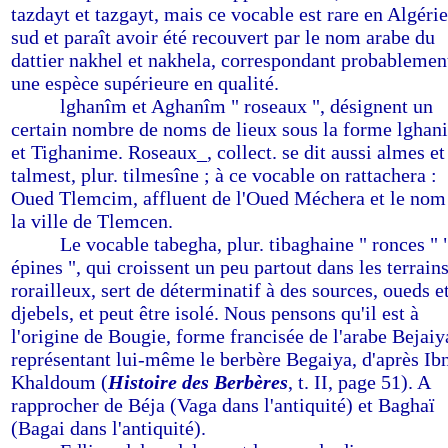
tazdayt et tazgayt, mais ce vocable est rare en Algéri
sud et paraît avoir été recouvert par le nom arabe du
dattier nakhel et nakhela, correspondant probablemen
une espèce supérieure en qualité.
-------
lghanîm et Aghanîm " roseaux ", désignent un
certain nombre de noms de lieux sous la forme lghan
et Tighanime. Roseaux_, collect. se dit aussi almes et
talmest, plur. tilmesîne ; à ce vocable on rattachera :
Oued Tlemcim, affluent de l'Oued Méchera et le nom
la ville de Tlemcen.
-------
Le vocable tabegha, plur. tibaghaine " ronces " 
épines ", qui croissent un peu partout dans les terrain
rorailleux, sert de déterminatif à des sources, oueds e
djebels, et peut être isolé. Nous pensons qu'il est à
l'origine de Bougie, forme francisée de l'arabe Bejaiy
représentant lui-même le berbère Begaiya, d'après Ib
Khaldoum (
Histoire des Berbères
, t. II, page 51). A
rapprocher de Béja (Vaga dans l'antiquité) et Baghaï
(Bagai dans l'antiquité).