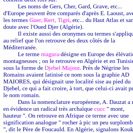
-------
Les noms de Gers, Cher, Gard, Grave, etc...
d'Europe peuvent être comparés d'après E. Laoust, av
les termes
Guer, Kert, Tigri,
etc... du Haut Atlas et sa
doute avec l'Oued Djer (Algérie).
-------
Il existe aussi des oronymes ou termes s'appliq
au relief que l'on retrouve des deux côtés de la
Méditerranée.
-------
Le terme
magura
désigne en Europe des élévati
montagneuses ; on le retrouve en Algérie et en Tunisi
sous la forme de
Djebel Majour
. Près de Négrine les
Romains avaient latinisé ce nom sous la graphie AD
MAIORES, qui désignait une localité sise au pied du
Djebel, ce qui a fait croire, à tort, que celui-ci avait p
le nom romain.
-------
Dans la nomenclature européenne, A. Dauzat a
en évidence un radical très archaïque
cucc
" mont,
hauteur ". On retrouve en Afrique ce terme avec une
signification analogue " rocher à pic un peu surplomb
", dit le Père de Foucauld. En Algérie, signalons Kou