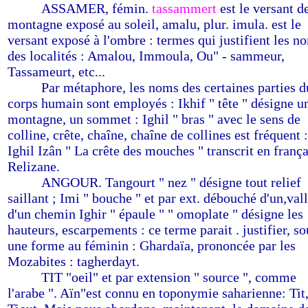
-------
ASSAMER, fémin.
tassammert
est le versant de
montagne exposé au soleil, amalu, plur. imula. est le
versant exposé à l'ombre : termes qui justifient les n
des localités : Amalou, Immoula, Ou" - sammeur,
Tassameurt, etc...
-------
Par métaphore, les noms des certaines parties d
corps humain sont employés : Ikhif " tête " désigne u
montagne, un sommet : Ighil " bras " avec le sens de
colline, crête, chaîne, chaîne de collines est fréquent :
Ighil Izân " La crête des mouches " transcrit en frança
Relizane.
-------
ANGOUR. Tangourt " nez " désigne tout relief
saillant ; Imi " bouche " et par ext. débouché d'un,vall
d'un chemin Ighir " épaule " " omoplate " désigne les
hauteurs, escarpements : ce terme parait . justifier, so
une forme au féminin : Ghardaïa, prononcée par les
Mozabites : tagherdayt.
-------
TIT "oeil" et par extension " source ", comme
l'arabe ". Aïn"est connu en toponymie saharienne: Tit