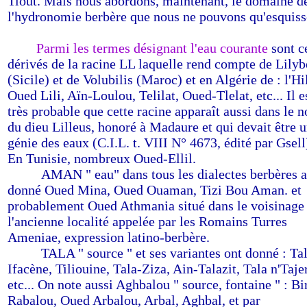
Tiout. Mais nous abordons, maintenant, le domaine d
l'hydronomie berbère que nous ne pouvons qu'esquiss
-
------
Parmi les termes désignant l'eau courante
sont c
dérivés de la racine LL laquelle rend compte de Lilyb
(Sicile) et de Volubilis (Maroc) et en Algérie de : l'Hil
Oued Lili, Aïn-Loulou, Telilat, Oued-Tlelat, etc... Il e
très probable que cette racine apparaît aussi dans le 
du dieu Lilleus, honoré à Madaure et qui devait être 
génie des eaux (C.I.L. t. VIII N° 4673, édité par Gsell
En Tunisie, nombreux Oued-Ellil.
-------
AMAN " eau" dans tous les dialectes berbères a
donné Oued Mina, Oued Ouaman, Tizi Bou Aman. et
probablement Oued Athmania situé dans le voisinage
l'ancienne localité appelée par les Romains Turres
Ameniae, expression latino-berbère.
-------
TALA " source " et ses variantes ont donné : Ta
Ifacène, Tiliouine, Tala-Ziza, Ain-Talazit, Tala n'Tajer
etc... On note aussi Aghbalou " source, fontaine " : Bi
Rabalou, Oued Arbalou, Arbal, Aghbal, et par