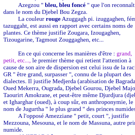
-------
Azegzou "
bleu, bleu foncé
" que l'on reconnaît
dans le nom du Djebel Bou Zegza.
-------
La couleur
rouge
Azuggagh pi. izuggaghen, fé
tazuggaht, est aussi en rapport avec certains noms de
plantes. Ce thème justifie Zougara, Izougaghen,
Tizougarine, Tagmout Zouggaghen, etc...
-------
En ce qui concerne les manières d'être :
grand,
petit, etc...,
le premier thème qui retient l'attention à
cause de son aire de dispersion est celui issu de la rac
GR " être grand, surpasser ", connu de la plupart des
dialectes. Il justifie Medjerda (arabisation de Bagrada
Oued Mekerra, Ougrada, Djebel Gourou, Djebel Majo
Taourirt Amokrane, et peut-être même Djurdjura (dje
et Igharghar (oued), à coup sûr, en anthroponymie, le
nom de Jugurtha " le plus grand " des princes numide
-------
A l'opposé Amezziane " petit, court ", justifie
Mezzouna, Mesouna, et le nom de Massuna, autre pri
numide.