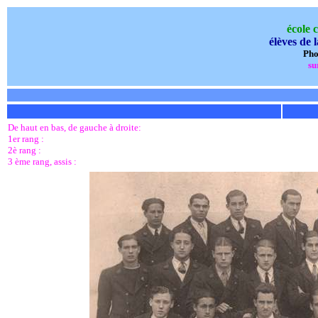
école 
élèves de
Pho
su
De haut en bas, de gauche à droite:
1er rang :
2è rang :
3 ème rang, assis :