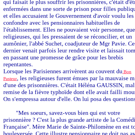
qui faisait le plus souffrir les prisonnières, c'était d'êt
enfermées dans une sorte de prison pour filles publiq
et elles accusaient le Gouvernement d'avoir voulu les
confondre avec les pensionnaires habituelles de
l'établissement. Elles ne pouvaient voir personne, que
religieuses, qui les pressaient de se réconcilier, et un
aumônier, l'abbé Suchet, coadjuteur de Mgr Pavie. Ce
dernier venait parfois leur rendre visite et laissait to
en passant une promesse de grâce pour les brebis
repentantes.
Lorsque les Parisiennes arrivèrent au couvent du
Bon
, les religieuses furent émues par la mauvaise m
Pasteur
d'une des prisonnières. C'était Héléna GAUSSIN, mal
remise de la fièvre typhoïde dont elle avait failli mour
On s'empressa autour d'elle. On lui posa des questions
------
"Mes soeurs, savez-vous bien qui est votre
prisonnière ? C'est la plus grande artiste de la Coméd
Française". Mère Marie de Sainte-Philomène en est t
bouleversée. Cette illustre pensionnaire ne doit pas a