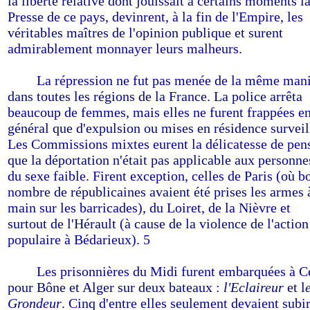
la liberté relative dont jouissait à certains moments l
Presse de ce pays, devinrent, à la fin de l'Empire, les
véritables maîtres de l'opinion publique et surent
admirablement monnayer leurs malheurs.
------
La répression ne fut pas menée de la même man
dans toutes les régions de la France. La police arrêta
beaucoup de femmes, mais elles ne furent frappées e
général que d'expulsion ou mises en résidence surveil
Les Commissions mixtes eurent la délicatesse de pen
que la déportation n'était pas applicable aux personne
du sexe faible. Firent exception, celles de Paris (où b
nombre de républicaines avaient été prises les armes 
main sur les barricades), du Loiret, de la Nièvre et
surtout de l'Hérault (à cause de la violence de l'action
populaire à Bédarieux). 5
------
Les prisonnières du Midi furent embarquées à C
pour Bône et Alger sur deux bateaux :
l'Eclaireur
et l
Grondeur
. Cinq d'entre elles seulement devaient subi