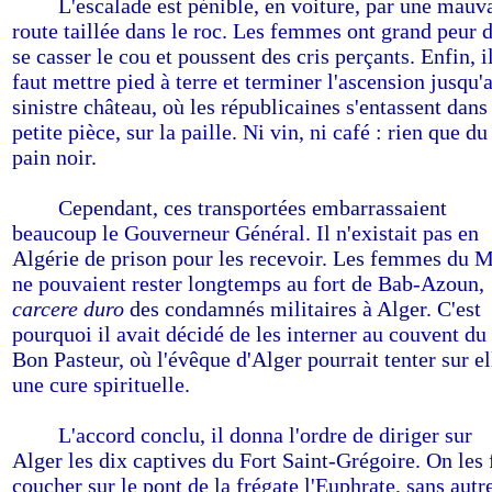
------
L'escalade est pénible, en voiture, par une mauv
route taillée dans le roc. Les femmes ont grand peur 
se casser le cou et poussent des cris perçants. Enfin, i
faut mettre pied à terre et terminer l'ascension jusqu'
sinistre château, où les républicaines s'entassent dans
petite pièce, sur la paille. Ni vin, ni café : rien que du
pain noir.
------
Cependant, ces transportées embarrassaient
beaucoup le Gouverneur Général. Il n'existait pas en
Algérie de prison pour les recevoir. Les femmes du M
ne pouvaient rester longtemps au fort de Bab-Azoun,
carcere duro
des condamnés militaires à Alger. C'est
pourquoi il avait décidé de les interner au couvent du
Bon Pasteur, où l'évêque d'Alger pourrait tenter sur el
une cure spirituelle.
------
L'accord conclu, il donna l'ordre de diriger sur
Alger les dix captives du Fort Saint-Grégoire. On les 
coucher sur le pont de la frégate l'Euphrate, sans autr