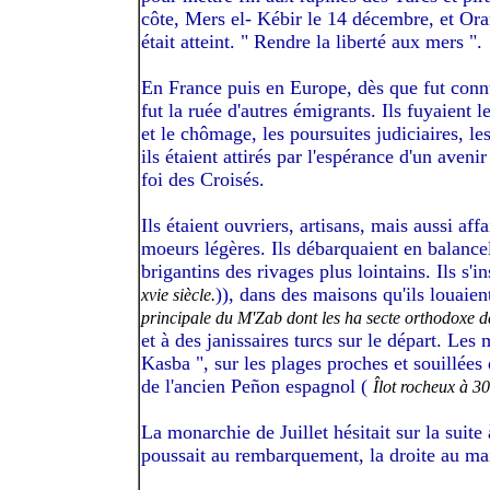
côte, Mers el- Kébir le 14 décembre, et Oran
était atteint. " Rendre la liberté aux mers ".
En France puis en Europe, dès que fut conn
fut la ruée d'autres émigrants. Ils fuyaient 
et le chômage, les poursuites judiciaires, les
ils étaient attirés par l'espérance d'un aveni
foi des Croisés.
Ils étaient ouvriers, artisans, mais aussi af
moeurs légères. Ils débarquaient en balancel
brigantins des rivages plus lointains. Ils s'in
)), dans des maisons qu'ils louaien
xvie siècle.
principale du M'Zab dont les ha secte orthodoxe de
et à des janissaires turcs sur le départ. Les
Kasba ", sur les plages proches et souillées
de l'ancien Peñon espagnol (
Îlot rocheux à 3
La monarchie de Juillet hésitait sur la suite
poussait au rembarquement, la droite au main