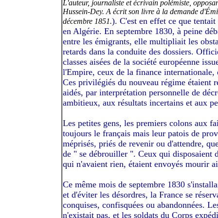
L'auteur, journaliste et écrivain polémiste, opposa
Hussein-Dey. A écrit son livre à la demande d'Émil
). C'est en effet ce que tentait
décembre 1851.
en Algérie. En septembre 1830, à peine déb
entre les émigrants, elle multipliait les obs
retards dans la conduite des dossiers. Offici
classes aisées de la société européenne issue
l'Empire, ceux de la finance internationale,
Ces privilégiés du nouveau régime étaient reç
aidés, par interprétation personnelle de décr
ambitieux, aux résultats incertains et aux pe
Les petites gens, les premiers colons aux fai
toujours le français mais leur patois de pro
méprisés, priés de revenir ou d'attendre, que
de " se débrouiller ". Ceux qui disposaient 
qui n'avaient rien, étaient envoyés mourir ai
Ce même mois de septembre 1830 s'installai
et d'éviter les désordres, la France se réserv
conquises, confisquées ou abandonnées. Les t
n'existait pas, et les soldats du Corps expé