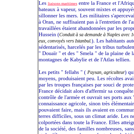
Les
entre la France et l'Afriqu
liaisons maritimes
bateaux à vapeur, souvent mixtes et appuyé
sillonner les mers. Les militaires s'apercev
à Oran, ne suffisaient pas à l'entretien de l'a
travaillées étaient abandonnées par les prop
Hussein (
Conduit à sa demande à Naples avec 100 
). Les habitants au
eux, convoyés vers Istanbul.
sédentarisés, harcelés par les tribus turbule
" Douaïr " et des " Smela " de la plaine de la
montagnes de Kabylie et de l'Atlas tellien.
Les petits " fellahs " (
) qu
Paysan, agriculteur
moyens, produisaient peu. Les récoltes avai
par les troupes françaises par souci de protec
France décidait alors d'affermir sa conquête.
contrôle de l'armée et ouvrait ses ports aux 
connaissance agricole, sinon très élémentair
pouvaient faire, mais ils avaient en commun
terres difficiles, sous un climat aride. Les n
colportées dans toute la France. Elles atteig
de la société, des familles nombreuses, sans 