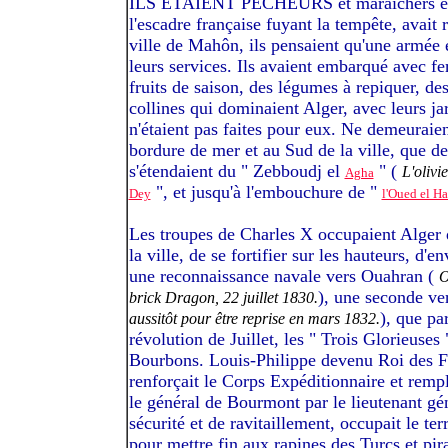
ILS ÉTAIENT PÊCHEURS et maraîchers et ar
l'escadre française fuyant la tempête, avait 
ville de Mahôn, ils pensaient qu'une armée 
leurs services. Ils avaient embarqué avec 
fruits de saison, des légumes à repiquer, des
collines qui dominaient Alger, avec leurs jard
n'étaient pas faites pour eux. Ne demeuraien
bordure de mer et au Sud de la ville, que des
s'étendaient du " Zebboudj el
" (
L'olivi
Agha
", et jusqu'à l'embouchure de "
Dey
l'Oued el H
Les troupes de Charles X occupaient Alger d
la ville, de se fortifier sur les hauteurs, d'e
une reconnaissance navale vers Ouahran (
O
), une seconde ve
brick Dragon, 22 juillet 1830.
), que pa
aussitôt pour être reprise en mars 1832.
révolution de Juillet, les " Trois Glorieuses
Bourbons. Louis-Philippe devenu Roi des Fr
renforçait le Corps Expéditionnaire et rempl
le général de Bourmont par le lieutenant gé
sécurité et de ravitaillement, occupait le ter
pour mettre fin aux rapines des Turcs et pira