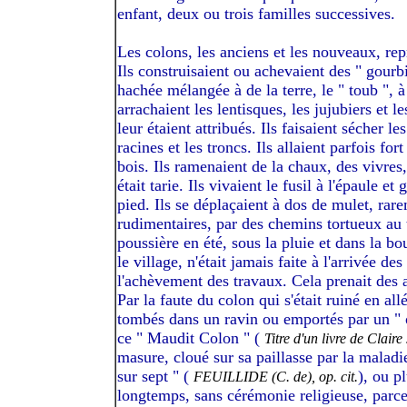
enfant, deux ou trois familles successives.
Les colons, les anciens et les nouveaux, rep
Ils construisaient ou achevaient des " gourb
hachée mélangée à de la terre, le " toub ", à
arrachaient les lentisques, les jujubiers et l
leur étaient attribués. Ils faisaient sécher 
racines et les troncs. Ils allaient parfois f
bois. Ils ramenaient de la chaux, des vivres
était tarie. Ils vivaient le fusil à l'épaule e
pied. Ils se déplaçaient à dos de mulet, rar
rudimentaires, par des chemins tortueux au t
poussière en été, sous la pluie et dans la b
le village, n'était jamais faite à l'arrivée d
l'achèvement des travaux. Cela prenait des 
Par la faute du colon qui s'était ruiné en al
tombés dans un ravin ou emportés par un " 
ce " Maudit Colon " (
Titre d'un livre de Clair
masure, cloué sur sa paillasse par la maladi
sur sept " (
), ou p
FEUILLIDE (C. de), op. cit.
longtemps, sans cérémonie religieuse, parce q