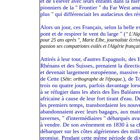
et de s'élever avec leurs enfants dans la hié
pionniers de la " Frontier " du Far West am
plus " qui différenciait les audacieux des ré
Alors un jour, ces Français, selon la belle 
pont et de respirer le vent du large " (
" L'Alg
pour 25 ans après ", Marie Elbe, journaliste écriv
passion ses compatriotes exilés et l'Algérie françai
Attirés à leur tour, d'autres Espagnols, des 
Rhénans et des Suisses, prenaient la directi
et devenait largement européenne, massive e
de Cette (
), de T
Sète: orthographe de l'époque.
trois ou quatre jours, parfois davantage lor
à se réfugier dans les abris des Îles Baléare
africaine à cause de leur fort tirant d'eau. D
les premiers temps, transbordaient les nouve
abandonnaient avec leurs bagages, aux main
tavernes, " d'intermédiaires " débarqués ava
à vendre. De son avènement en 1830 à sa chu
débarquer sur les côtes algériennes des milli
promise. Pendant cette même période de dix