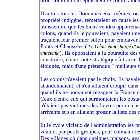
droit commun qui épuisaient le colon, amenui
D'autres fois les Domaines eux- mêmes, ou l
propriété indigène, remettaient en cause les 
transaction, que les biens vendus appartena
colons, quand ils le pouvaient, payaient une
traçaient leur premier sillon pour emblaver l
Ponts et Chaussées (
Le Génie était chargé d'ou
). Ils opposaient à la poursuite des 
entretenir.
construire, d'une route stratégique à tracer.
éloignés, mais d'une prétendue " meilleure t
Les colons n'avaient pas le choix. Ils payai
abandonnaient, et s'en allaient croupir dans 
quand ils ne pouvaient regagner la France ou
Ceux d'entre eux qui surmontaient les obstac
n'étaient pas victimes des fièvres pernicieus
arrivants et s'en allaient grossir la liste d
Et le cycle vicieux de l'administration les 
venu et par petits groupes, pour colmater le
Des villages où dans quelques maisons, avaie