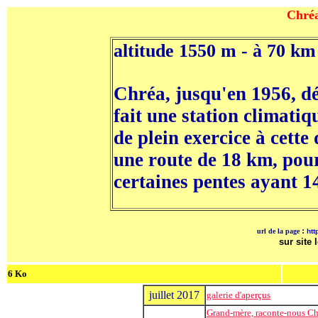
Chréa
altitude 1550 m - à 70 km
Chréa, jusqu'en 1956, d
fait une station climat
de plein exercice à cette 
une route de 18 km, pou
certaines pentes ayant 1
:
url de la page
htt
sur site 
6 Ko
juillet 2017
galerie d'aperçus
Grand-mère, raconte-nous Ch