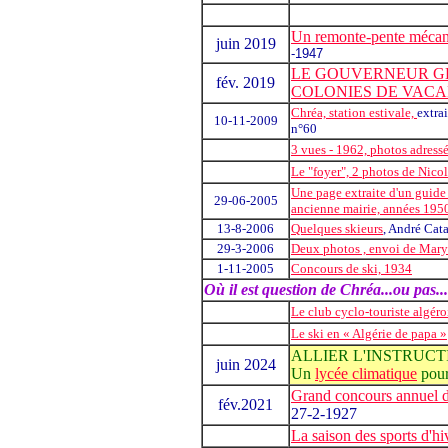
Un remonte-pente mécaniq
juin 2019
-1947
LE GOUVERNEUR GÉN
fév. 2019
COLONIES DE VACA
Chréa, station estivale,
extra
10-11-2009
n°60
3 vues - 1962, photos adress
Le "foyer", 2 photos de Nicol
Une page extraite d'un guide 
29-06-2005
ancienne mairie, années 195
13-8-2006
Quelques skieurs
, André Cat
29-3-2006
Deux photos , envoi de Mary
1-11-2005
Concours de ski, 1934
Où il est question de Chréa...ou pas...
Le club cyclo-touriste algéroi
Le ski en « Algérie de papa »
ALLIER L'INSTRUCT
juin 2024
Un
lycée climatique
pour
Grand concours annuel d
fév.2021
27-2-1927
La saison des sports d'hi