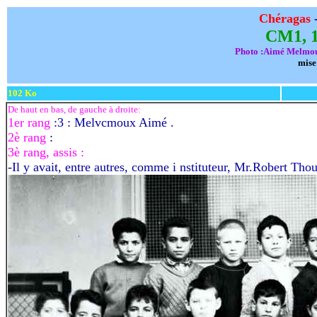
Chéragas
CM1, 1
Photo :Aimé Melmou
mise
102 Ko
De haut en bas, de gauche à droite:
1er rang
:3 : Melvcmoux Aimé .
2è rang
:
3è rang, assis :
-Il y avait, entre autres, comme i nstituteur, Mr.Robert T