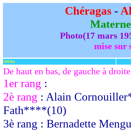
Chéragas
-
Al
Maternel
Photo(17 mars 19
mise sur 
100 Ko
De haut en bas, de gauche à droite
1er rang
:
2è rang
: Alain Cornouiller
Fath****(10)
3è rang : Bernadette Meng