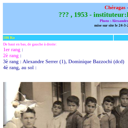
Chéragas
??? , 1953 - institut
Photo : Alexandre
mise sur site le 24-3-
106 Ko
De haut en bas, de gauche à droite:
1er rang
:
2è rang
:
3è rang : Alexandre Serrer (1), Dominique Bazzochi (dcd)
4è rang, au sol :