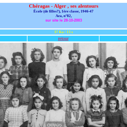
Chéragas - Alger , ses alentours
École (de filles?), 1ère classe, 1946-47
Aea, n°82,
sur site le 28-10-2003
37 Ko / 13 s
retour