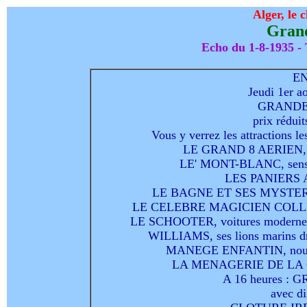
Alger, le
Grand
Echo du 1-8-1935 -
EN
Jeudi 1er ao
GRANDE
prix réduit
Vous y verrez les attractions le
LE GRAND 8 AERIEN, vo
LE' MONT-BLANC, sensati
LES PANIERS A
LE BAGNE ET SES MYSTERES, cu
LE CELEBRE MAGICIEN COLLINET, 
LE SCHOOTER, voitures modernes, r
WILLIAMS, ses lions marins dre
MANEGE ENFANTIN, nouv
LA MENAGERIE DE LA
A 16 heures :
avec di