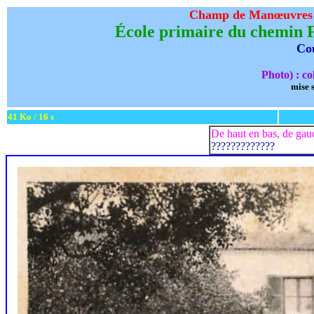
Champ de Manœuvres
École primaire du chemin F
Cou
Photo) : co
mise s
41 Ko / 16 s
De haut en bas, de gauc
?????????????