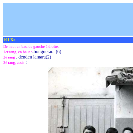
101 Ko
De haut en bas, de gauche à droite:
-bouguerara (6)
1er rang, en haut :
denden lamara(2)
2è rang
:
:
3è rang, assis