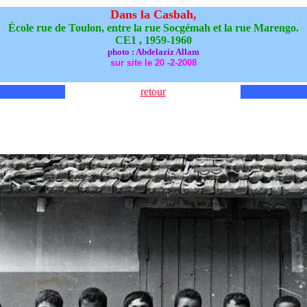
Dans la Casbah,
École rue de Toulon, entre la rue Socgémah et la rue Marengo.
CE1 , 1959-1960
photo : Abdelaziz Allam
sur site le 20 -2-2008
retour