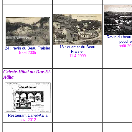
Ravin du beau f
poudrie
août 20
18 : quartier du Beau
24 : ravin du Beau Fraisier
Fraisier
5-06-2005
11-4-2009
Celeste-Hôtel ou Dar-El-
Aâlia
Restaurant Dar-el-Aâlia
nov. 2012