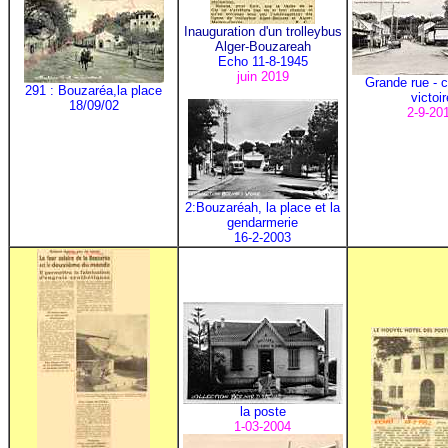
Inauguration d'un trolleybus
Alger-Bouzareah
Echo 11-8-1945
juin 2019
Grande rue - c
291 : Bouzaréa,la place
victoir
18/09/02
2-9-20
2:Bouzaréah, la place et la
gendarmerie
16-2-2003
la poste
1-03-2004