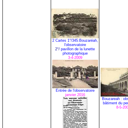
2 Cartes 1°/345:Bouzaréah,
l'observatoire
2°/
pavillon de la lunette
photographique
3-4-2009
Entrée de l'observatoire
janvier 2016
Bouzareah : obs
bâtiment du pe
8-5-20