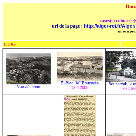
Bouz
cases(s) colorisée(
url de la page :
http://alger-roi.fr/Al
mise à jour
150 Ko
El-Biar, "le" Bouzaréa
Bouzaréah, vue 
Vue aérienne
12-8-2008
20-1-20