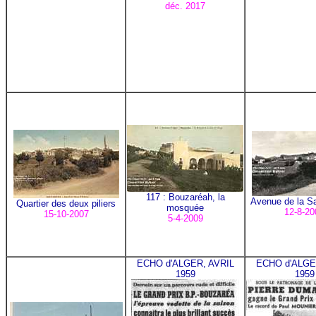
déc. 2017
117 : Bouzaréah, la
Avenue de la Sa
Quartier des deux piliers
mosquée
12-8-20
15-10-2007
5-4-2009
ECHO d'ALGER, AVRIL
ECHO d'ALGE
1959
1959