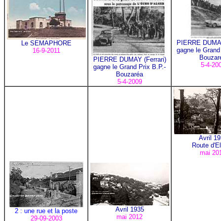
PIERRE DUMAY 
Le SEMAPHORE
gagne le Grand 
16-9-2011
Bouzar
PIERRE DUMAY (Ferrari)
5-4-20
gagne le Grand Prix B.P.-
Bouzaréa
5-4-2009
Avril 1
Route d'El
mai 20
Avril 1935
2 : une rue et la poste
mai 2012
29-09-2003