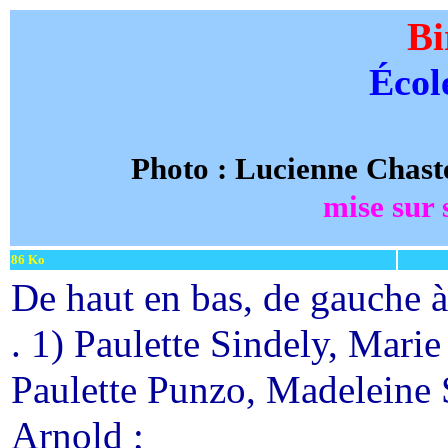
B
Écol
Photo : Lucienne Chast
mise sur 
86 Ko
De haut en bas, de gauche à
. 1) Paulette Sindely, Mari
Paulette Punzo, Madeleine S
Arnold ;