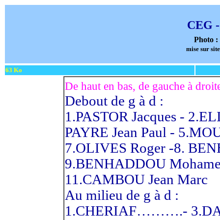
CEG - 
Photo 
mise sur sit
63 Ko
De haut en bas, de gauche à droit
Debout de g à d :
1.PASTOR Jacques - 2.ELI
PAYRE Jean Paul - 5.MOU
7.OLIVES Roger -8. BEN
9.BENHADDOU Mohamed-
11.CAMBOU Jean Marc
Au milieu de g à d :
1.CHERIAF……….- 3.DAV