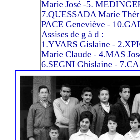
Marie José -5. MEDINGER
7.QUESSADA Marie Thérès
PACE Geneviève - 10
Assises de g à d :
1.YVARS Gislaine - 2.X
Marie Claude - 4.MAS Joset
6.SEGNI Ghislaine - 7.C