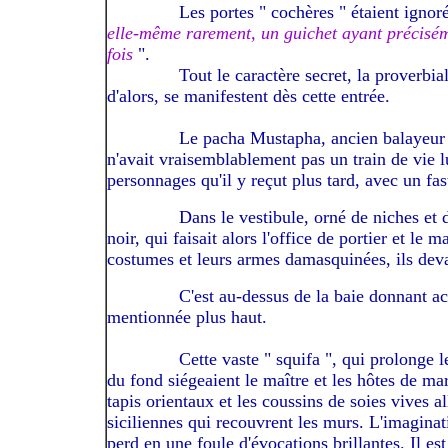
------------
Les portes " cochères " étaient igno
elle-même rarement, un guichet ayant précisém
fois
".
------------
Tout le caractère secret, la proverbia
d'alors, se manifestent dès cette entrée.
------------
Le pacha Mustapha, ancien balayeur é
n'avait vraisemblablement pas un train de vie 
personnages qu'il y reçut plus tard, avec un fa
------------
Dans le vestibule, orné de niches et
noir, qui faisait alors l'office de portier et le
costumes et leurs armes damasquinées, ils deva
------------
C'est au-dessus de la baie donnant acc
mentionnée plus haut.
----------
------------
Cette vaste " squifa ", qui prolonge l
du fond siégeaient le maître et les hôtes de mar
tapis orientaux et les coussins de soies vives al
siciliennes qui recouvrent les murs. L'imaginati
perd en une foule d'évocations brillantes. Il es