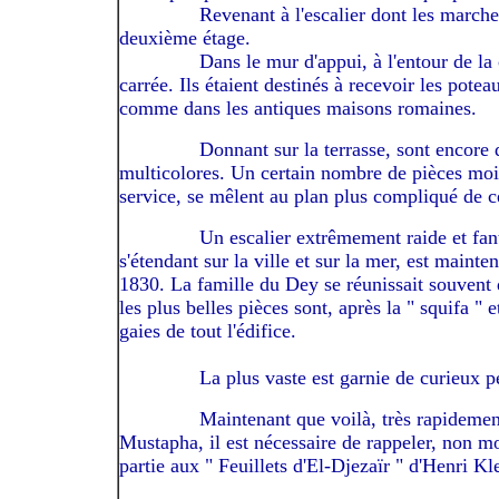
------------
Revenant à l'escalier dont les marches
deuxième étage.
------------
Dans le mur d'appui, à l'entour de la
carrée. Ils étaient destinés à recevoir les pote
comme dans les antiques maisons romaines.
------------
Donnant sur la terrasse, sont encore
multicolores. Un certain nombre de pièces moi
service, se mêlent au plan plus compliqué de c
------------
Un escalier extrêmement raide et fanta
s'étendant sur la ville et sur la mer, est maint
1830. La famille du Dey se réunissait souvent 
les plus belles pièces sont, après la " squifa " 
gaies de tout l'édifice.
------------
La plus vaste est garnie de curieux pe
------------
Maintenant que voilà, très rapidemen
Mustapha, il est nécessaire de rappeler, non m
partie aux " Feuillets d'El-Djezaïr " d'Henri Kl