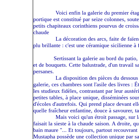
------------
Voici enfin la galerie du premier étag
portique est constitué par seize colonnes, soute
petits chapiteaux corinthiens pourvus de croiss
chaude
------------
La décoration des arcs, faite de faïen
plu brillante : c'est une céramique sicilienne à
-----------
Sertissant la galerie au bord du patio,
et de
bouquets. Cette balustrade, d'un travail 
persanes.
------------
La disposition des pièces du dessous
galerie, ces chambres sont l'asile des livres : 
les studieux fidèles, contrastant par leur austé
petites tables, à place unique, disséminées sou
d'écoles d'autrefois. Qui prend place devant ell
quelle fraîcheur enfantine, douce à savourer, t
------------
Mais voici qu'un étroit passage, sur 
faisait la sieste à la chaude saison. A droite, 
bain maure "... Et toujours, partout recouvrant
Mustapha possède une collection unique par sa r