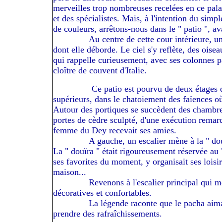
merveilles trop nombreuses recelées en ce palais
et des spécialistes. Mais, à l'intention du simpl
de couleurs, arrêtons-nous dans le " patio ", a
------------
Au centre de cette cour intérieure, u
dont elle déborde. Le ciel s'y reflète, des ois
qui rappelle curieusement, avec ses colonnes pa
cloître de couvent d'Italie.
-------------
Ce patio est pourvu de deux étages d
supérieurs, dans le chatoiement des faïences où
Autour des portiques se succèdent des chambres
portes de cè
dre sculpté, d'une exécution remarq
femme du Dey recevait ses amies.
------------
A gauche, un escalier mène à la " dou
La " douïra " était rigoureusement réservée au " 
ses favorites du moment, y organisait ses loisi
maison...
------------
Revenons à l'escalier principal qui m
décoratives et confortables.
------------
La légende raconte que le pacha aimai
prendre des rafraîchissements.