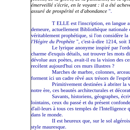
émerveillé s'écrie, en le voyant : il a été ach
assuré de prospérité et d'abondance
".
------------
T ELLE est l'inscription, en langue a
demeure, actuellement Bibliothèque nationale d'
véritablement prophétique, si l'on considère la 
l'Hégire du Prophète
", c'est-à-dire 1214, soit
------------
Le lyrique anonyme inspiré par l'ordo
charme d'exquis détails, sut trouver les mots d
dévolue aux poètes, avait-il eu la vision des 
recèlent aujourd'hui ces murs illustres ?
------------
Marches de marbre, colonnes, arceaux
forment ici un cadre rêvé aux trésors de l'esprit
------------
Primitivement destinées à abriter la
notre ère, ces beautés architecturales et décora
------------
Savants, historiens, géographes, écr
lointains, ceux du passé et du présent confonden
d'ail-leurs à tous ces temples de l'Intelligenc
dans le monde.
------------
II est heureux que, sur le sol algérois
style mauresque.