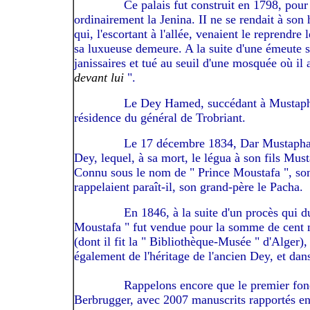
------------
Ce palais fut construit en 1798, pour
ordinairement la Jenina. II ne se rendait à son 
qui, l'escortant à l'allée, venaient le reprendr
sa luxueuse demeure. A la suite d'une émeute sus
janissaires et tué au seuil d'une mosquée où il 
devant lui
".
------------
Le Dey Hamed, succédant à Mustapha,
résidence du général de Trobriant.
------------
Le 17 décembre 1834, Dar Mustapha f
Dey, lequel, à sa mort, le légua à son fils Mus
Connu sous le nom de " Prince Moustafa ", son 
rappelaient paraît-il, son grand-père le Pacha.
------------
En 1846, à la suite d'un procès qui d
Moustafa " fut vendue pour la somme de cent m
(dont il fit la " Bibliothèque-Musée " d'Alger)
également de l'héritage de l'ancien Dey, et dans
------------
Rappelons encore que le premier fond
Berbrugger, avec 2007 manuscrits rapportés e