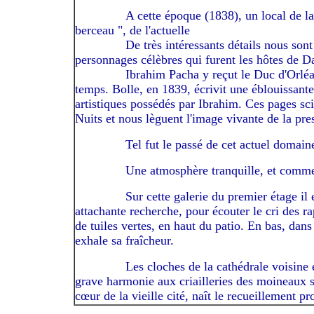
------------
A cette époque (1838), un local de l
berceau ", de l'actuelle
------------
De très intéressants détails nous sont
personnages célèbres qui furent les hôtes de 
------------
Ibrahim Pacha y reçut le Duc d'Orlé
temps. Bolle, en 1839, écrivit une éblouissante 
artistiques possédés par Ibrahim. Ces pages sc
Nuits et nous lèguent l'image vivante de la pr
------------
Tel fut le passé de cet actuel domain
------------
Une atmosphère tranquille, et comme 
------------
Sur cette galerie du premier étage il
attachante recherche, pour écouter le cri des ra
de tuiles vertes, en haut du patio. En bas, dan
exhale sa fraîcheur.
------------
Les cloches de la cathédrale voisine e
grave harmonie aux criailleries des moineaux sur
cœur de la vieille cité, naît le recueillement pr