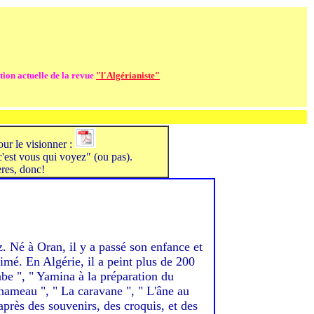
ction actuelle de la revue
"l'Algérianiste"
pour le visionner :
'est vous qui voyez" (ou pas).
ères, donc!
. Né à Oran, il y a passé son enfance et
imé. En Algérie, il a peint plus de 200
abe ", " Yamina à la préparation du
chameau ", " La caravane ", " L'âne au
'après des souvenirs, des croquis, et des