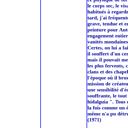
le corps sec, le vi
habitués à regarde
tard, j'ai fréquent
grave, tendue et e
peinture pour Anto
engagement entier 
vanités mondaines, 
Certes, on lui a fa
il souffert d'un cer
mais il pouvait me
les plus fervents,
clans et des chape
l'époque où il bro
mission de créateur
une sensibilité d'
souffrante, le tou
hidalguia ". Tous c
la fois comme un 
même n'a pu détru
(1971)