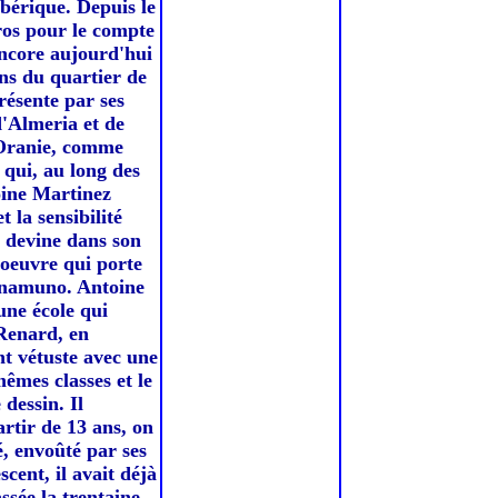
ibérique. Depuis le
eros pour le compte
encore aujourd'hui
ons du quartier de
résente par ses
'Almeria et de
n Oranie, comme
 qui, au long des
oine Martinez
 la sensibilité
n devine dans son
 oeuvre qui porte
 Unamuno. Antoine
une école qui
Renard, en
nt vétuste avec une
êmes classes et le
dessin. Il
artir de 13 ans, on
dé, envoûté par ses
cent, il avait déjà
ssée la trentaine,