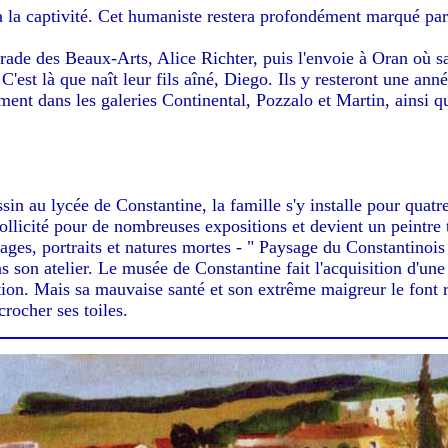
à la captivité. Cet humaniste restera profondément marqué par 
ade des Beaux-Arts, Alice Richter, puis l'envoie à Oran où sa b
C'est là que naît leur fils aîné, Diego. Ils y resteront une ann
mment dans les galeries Continental, Pozzalo et Martin, ainsi 
n au lycée de Constantine, la famille s'y installe pour quatre
llicité pour de nombreuses expositions et devient un peintre t
ages, portraits et natures mortes - " Paysage du Constantinois
ns son atelier. Le musée de Constantine fait l'acquisition d'u
tion. Mais sa mauvaise santé et son extrême maigreur le font r
crocher ses toiles.