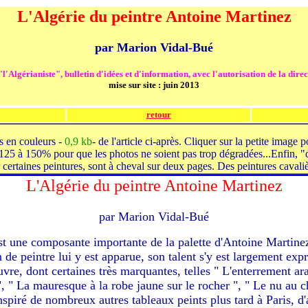
L'Algérie du peintre Antoine Martinez
par Marion Vidal-Bué
l'Algérianiste", bulletin d'idées et d'information, avec l'autorisation de la dire
mise sur site : juin 2013
retour
s en couleurs -
0,9 kb
- de l'article ci-après. Cliquer sur la petite image 
25 à 150% pour que les photos ne soient pas trop dégradées...Enfin, "c
certaines peintures, sont à cheval sur deux pages. Des peintures cavali
L'Algérie du peintre Antoine Martinez
par Marion Vidal-Bué
est une composante importante de la palette d'Antoine Martinez
de peintre lui y est apparue, son talent s'y est largement expr
euvre, dont certaines très marquantes, telles " L'enterrement ar
", " La mauresque à la robe jaune sur le rocher ", " Le nu au 
a inspiré de nombreux autres tableaux peints plus tard à Paris, d