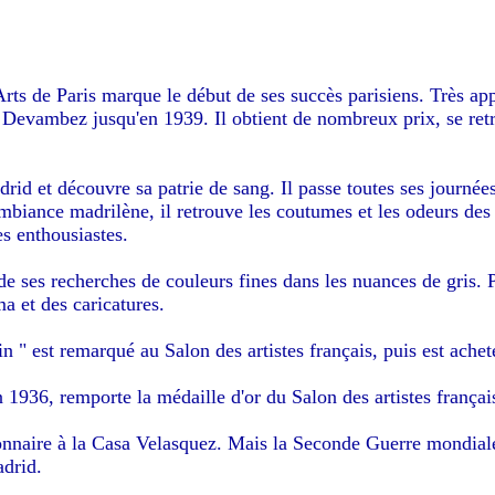
ts de Paris marque le début de ses succès parisiens. Très app
 Devambez jusqu'en 1939. Il obtient de nombreux prix, se retr
drid et découvre sa patrie de sang. Il passe toutes ses journé
biance madrilène, il retrouve les coutumes et les odeurs des 
res enthousiastes.
de ses recherches de couleurs fines dans les nuances de gris.
ma et des caricatures.
 " est remarqué au Salon des artistes français, puis est achet
1936, remporte la médaille d'or du Salon des artistes français e
naire à la Casa Velasquez. Mais la Seconde Guerre mondiale é
adrid.