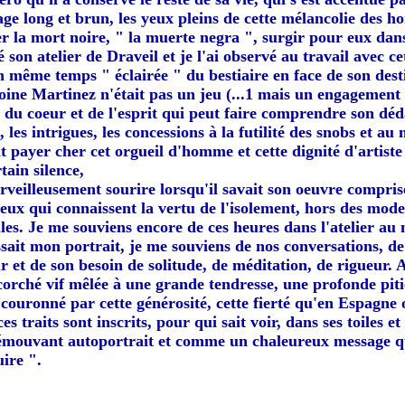
sage long et brun, les yeux pleins de cette mélancolie des 
r la mort noire, " la muerte negra ", surgir pour eux dans 
é son atelier de Draveil et je l'ai observé au travail avec c
n même temps " éclairée " du bestiaire en face de son destin
ine Martinez n'était pas un jeu (...1 mais un engagement d
du coeur et de l'esprit qui peut faire comprendre son déd
les intrigues, les concessions à la futilité des snobs et au
it payer cher cet orgueil d'homme et cette dignité d'artiste
tain silence,
rveilleusement sourire lorsqu'il savait son oeuvre compris
 ceux qui connaissent la vertu de l'isolement, hors des mod
lles. Je me souviens encore de ces heures dans l'atelier au 
ssait mon portrait, je me souviens de nos conversations, de
 et de son besoin de solitude, de méditation, de rigueur. Au
écorché vif mêlée à une grande tendresse, une profonde pit
t couronné par cette générosité, cette fierté qu'en Espagne 
es traits sont inscrits, pour qui sait voir, dans ses toiles et
émouvant autoportrait et comme un chaleureux message qu
ire ".