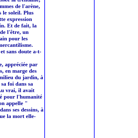
hommes de l'arène,
le soleil. Plus
ette expression
. Et de fait, la
e l'être, un
ain pour les
 mercantilisme.
 et sans doute a-t-
e, appréciée par
es, en marge des
milieu du jardin, à
 sa foi dans sa
 vrai, il avait
ié pour l'humanité
on appelle "
 dans ses dessins, à
e la mort elle-