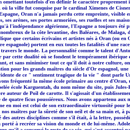
en omettant toutefois d'en définir le caractère proprement 
et, où la ville fut conquise par le cardinal Ximenes de Cisn
Espagne, Oran n'a jamais perdu cette empreinte, visible 
s, ses arènes, ses portes armoriées, ses ruelles et ses mais
qu'à l'indépendance algérienne, l'Espagne a toujours été p
nombreux de la côte levantine, des Baléares, de Malaga, d
xplique que certains écrivains et artistes nés à Oran (ou e
e espagnole) portent en eux toutes les fatalités d'une race
à travers le monde. La personnalité comme le talent d'Ant
r par cette dualité où se fondent le tempérament ibérique et
nt, et sans minimiser tout ce qu'il doit à notre culture, o
ion pour les grands maîtres du siècle d'Or espagnol, une
idente de ce " sentiment tragique de la vie " dont parle
vons fréquenté la même école primaire au centre d'Oran, 
ppelée école Karguentah, du nom même du site, puis Jules-
re auteur de Poil de carotte. Il s'agissait d'un établisseme
 de quatre ficus poussiéreux. Nous avons appartenu aux m
e en moi est celui de son extraordinaire virtuosité pour le 
 nos maîtres par la sûreté de son oeil et de sa main et, à p
é des autres disciplines comme s'il était, à la lettre, possé
 porté à recréer sa vision du monde et de lui-même. Adoles
ro qu'il a conservé le reste de sa vie, qui s'est accentué pa