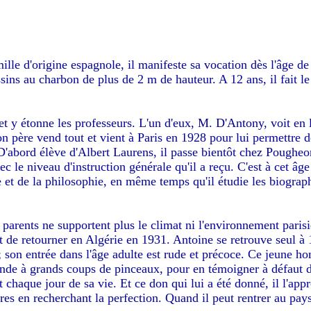
ille d'origine espagnole, il manifeste sa vocation dès l'âge d
ins au charbon de plus de 2 m de hauteur. A 12 ans, il fait le 
t y étonne les professeurs. L'un d'eux, M. D'Antony, voit en l
on père vend tout et vient à Paris en 1928 pour lui permettre de
 D'abord élève d'Albert Laurens, il passe bientôt chez Pougheo
ec le niveau d'instruction générale qu'il a reçu. C'est à cet âg
ire et de la philosophie, en même temps qu'il étudie les biograp
parents ne supportent plus le climat ni l'environnement paris
nt de retourner en Algérie en 1931. Antoine se retrouve seul à
 son entrée dans l'âge adulte est rude et précoce. Ce jeune h
monde à grands coups de pinceaux, pour en témoigner à défaut 
chaque jour de sa vie. Et ce don qui lui a été donné, il l'appr
îtres en recherchant la perfection. Quand il peut rentrer au pay