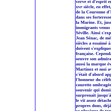
verve et d'esprit 
xvr siècle, en eff
de la Couronne d'
dans ses forteresse
la Marine. Et, jus
immigrants venus 
Séville. Ainsi s'e
Jean Sénac, de mèr
siècles a essaimé 
doivent s'explique
française. Cependa
oeuvre son admirat
aussi la marque év
Martinez et moi a
s'était d'abord a
l'honneur du célèb
courette ombragée
souvenir qui domin
surprenait jusqu'à
le vit assez détach
propres dons, déjà
ce physique de tore