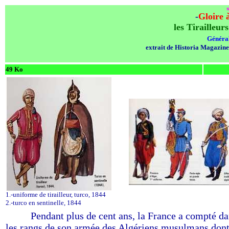
s
-
Gloire 
les Tirailleur
Génér
extrait de Historia Magazine
49 Ko
1.-uniforme de tirailleur, turco, 1844
2.-turco en sentinelle, 1844
-------
Pendant plus de cent ans, la France a compté d
les rangs de son armée des Algériens musulmans dont