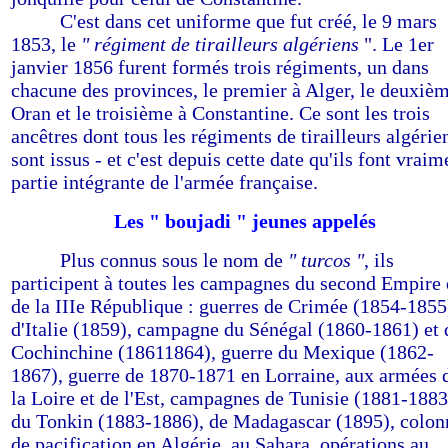
-------
C'est dans cet uniforme que fut créé, le 9 mars
1853, le
" régiment de tirailleurs algériens
". Le 1er
janvier 1856 furent formés trois régiments, un dans
chacune des provinces, le premier à Alger, le deuxiè
Oran et le troisième à Constantine. Ce sont les trois
ancêtres dont tous les régiments de tirailleurs algérie
sont issus - et c'est depuis cette date qu'ils font vraim
partie intégrante de l'armée française.
Les " boujadi " jeunes appelés
-------
Plus connus sous le nom de
" turcos "
, ils
participent à toutes les campagnes du second Empire 
de la IIIe République : guerres de Crimée (1854-1855
d'Italie (1859), campagne du Sénégal (1860-1861) et 
Cochinchine (18611864), guerre du Mexique (1862-
1867), guerre de 1870-1871 en Lorraine, aux armées 
la Loire et de l'Est, campagnes de Tunisie (1881-1883
du Tonkin (1883-1886), de Madagascar (1895), colon
de pacification en Algérie, au Sahara, opérations au