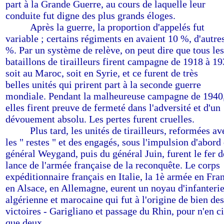
part à la Grande Guerre, au cours de laquelle leur
conduite fut digne des plus grands éloges.
-------
Après la guerre, la proportion d'appelés fut
variable ; certains régiments en avaient 10 %, d'autre
%. Par un système de relève, on peut dire que tous les
bataillons de tirailleurs firent campagne de 1918 à 19
soit au Maroc, soit en Syrie, et ce furent de très
belles unités qui prirent part à la seconde guerre
mondiale. Pendant la malheureuse campagne de 1940
elles firent preuve de fermeté dans l'adversité et d'un
dévouement absolu. Les pertes furent cruelles.
-------
Plus tard, les unités de tirailleurs, reformées av
les " restes " et des engagés, sous l'impulsion d'abord
général Weygand, puis du général Juin, furent le fer d
lance de l'armée française de la reconquête. Le corps
expéditionnaire français en Italie, la 1è armée en Fra
en Alsace, en Allemagne, eurent un noyau d'infanteri
algérienne et marocaine qui fut à l'origine de bien des
victoires - Garigliano et passage du Rhin, pour n'en ci
que deux.