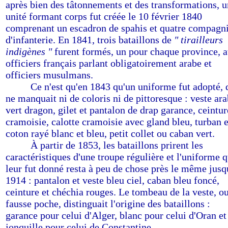
après bien des tâtonnements et des transformations, 
unité formant corps fut créée le 10 février 1840
comprenant un escadron de spahis et quatre compagn
d'infanterie. En 1841, trois bataillons de
" tirailleurs
indigènes "
furent formés, un pour chaque province, 
officiers français parlant obligatoirement arabe et
officiers musulmans.
-------
Ce n'est qu'en 1843 qu'un uniforme fut adopté, 
ne manquait ni de coloris ni de pittoresque : veste ar
vert dragon, gilet et pantalon de drap garance, ceintur
cramoisie, calotte cramoisie avec gland bleu, turban 
coton rayé blanc et bleu, petit collet ou caban vert.
-------
À
partir de 1853, les bataillons prirent les
caractéristiques d'une troupe régulière et l'uniforme q
leur fut donné resta à peu de chose près le même jusq
1914 : pantalon et veste bleu ciel, caban bleu foncé,
ceinture et chéchia rouges. Le tombeau de la veste, o
fausse poche, distinguait l'origine des bataillons :
garance pour celui d'Alger, blanc pour celui d'Oran et
jonquille pour celui de Constantine.