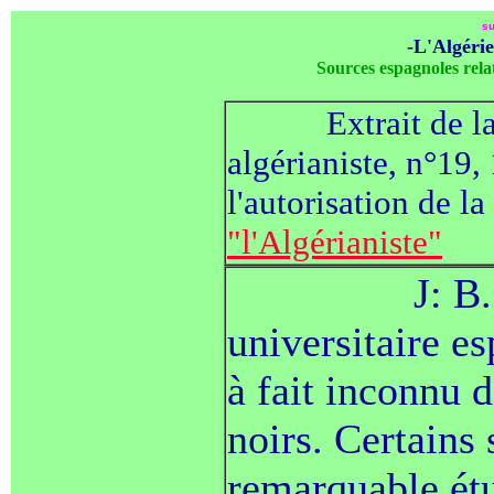
su
-L'Algérie
Sources espagnoles relat
---------
Extrait de l
algérianiste, n°19
l'autorisation de la
"l'Algérianiste"
-------------
J: B
universitaire es
à fait inconnu d
noirs. Certains
remarquable ét