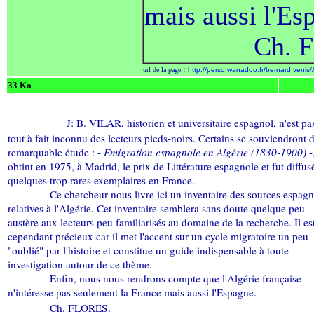
mais aussi l'Es
------------
Ch. 
:
url de la page
http://perso.wanadoo.fr/bernard.venis
33 Ko
------------
J: B. VILAR, historien et universitaire espagnol, n'est pa
tout à fait inconnu des lecteurs pieds-noirs. Certains se souviendront 
remarquable étude : -
Emigration espagnole en Algérie (1830-1900)
-
obtint en 1975, à Madrid, le prix de Littérature espagnole et fut diffus
quelques trop rares exemplaires en France.
------------
Ce chercheur nous livre ici un inventaire des sources espagn
relatives à l'Algérie. Cet inventaire semblera sans doute quelque peu
austère aux lecteurs peu familiarisés au domaine de la recherche. Il es
cependant précieux car il met l'accent sur un cycle migratoire un peu
"oublié" par l'histoire et constitue un guide indispensable à toute
investigation autour de ce thème.
------------
Enfin, nous nous rendrons compte que l'Algérie française
n'intéresse pas seulement la France mais aussi l'Espagne.
------------
Ch. FLORES.