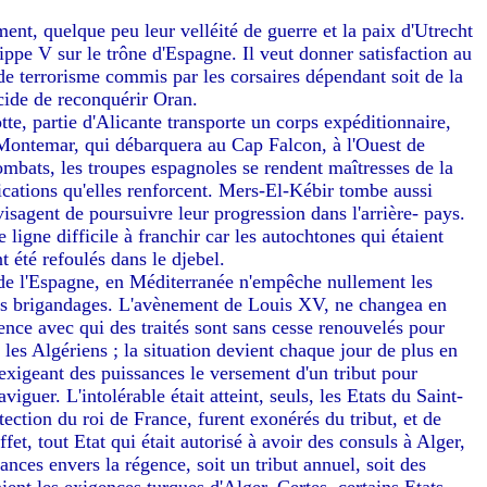
ent, quelque peu leur velléité de guerre et la paix d'Utrecht
lippe V sur le trône d'Espagne. Il veut donner satisfaction au
 de terrorisme commis par les corsaires dépendant soit de la
écide de reconquérir Oran.
tte, partie d'Alicante transporte un corps expéditionnaire,
ontemar, qui débarquera au Cap Falcon, à l'Ouest de
mbats, les troupes espagnoles se rendent maîtresses de la
ifications qu'elles renforcent. Mers-El-Kébir tombe aussi
visagent de poursuivre leur progression dans l'arrière- pays.
ligne difficile à franchir car les autochtones qui étaient
 été refoulés dans le djebel.
 de l'Espagne, en Méditerranée n'empêche nullement les
rs brigandages. L'avènement de Louis XV, ne changea en
gence avec qui des traités sont sans cesse renouvelés pour
 les Algériens ; la situation devient chaque jour de plus en
 exigeant des puissances le versement d'un tribut pour
viguer. L'intolérable était atteint, seuls, les Etats du Saint-
tection du roi de France, furent exonérés du tribut, et de
ffet, tout Etat qui était autorisé à avoir des consuls à Alger,
vances envers la régence, soit un tribut annuel, soit des