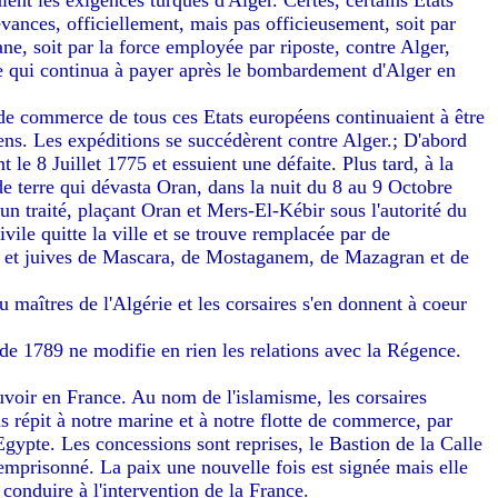
aient les exigences turques d'Alger. Certes, certains Etats
evances, officiellement, mais pas officieusement, soit par
ne, soit par la force employée par riposte, contre Alger,
erre qui continua à payer après le bombardement d'Alger en
 de commerce de tous ces Etats européens continuaient à être
ens. Les expéditions se succédèrent contre Alger.; D'abord
 le 8 Juillet 1775 et essuient une défaite. Plus tard, à la
de terre qui dévasta Oran, dans la nuit du 8 au 9 Octobre
un traité, plaçant Oran et Mers-El-Kébir sous l'autorité du
vile quitte la ville et se trouve remplacée par de
 et juives de Mascara, de Mostaganem, de Mazagran et de
 maîtres de l'Algérie et les corsaires s'en donnent à coeur
de 1789 ne modifie en rien les relations avec la Régence.
voir en France. Au nom de l'islamisme, les corsaires
ns répit à notre marine et à notre flotte de commerce, par
'Egypte. Les concessions sont reprises, le Bastion de la Calle
 emprisonné. La paix une nouvelle fois est signée mais elle
a conduire à l'intervention de la France.