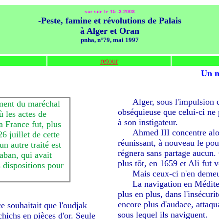
sur site le 15 -3-2003
-Peste, famine et révolutions de Palais
à Alger et Oran
pnha, n°
79, mai 1997
retour
Un n
-----
Alger, sous l'impulsion 
ment du maréchal
obséquieuse que celui-ci ne 
ù les actes de
à son instigateur.
 France fut, plus
-----
Ahmed III concentre alor
 juillet de cette
réunissant, à nouveau le po
n autre traité est
régnera sans partage aucun. 
aban, qui avait
plus tôt, en 1659 et Ali fut 
 dispositions pour
-----
Mais ceux-ci n'en demeur
-----
La navigation en Médite
plus en plus, dans l'insécuri
encore plus d'audace, attaqu
e souhaitait que l'oudjak
sous lequel ils naviguent.
chichs en pièces d'or. Seule