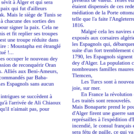
présents de valeur. Telles ét
 sévit à Alger et qui sera
étaient dispensés de ces red
paix qui fut d'ailleurs
médiation de la Porte ottoma
ak. Mais le siège de Tunis se
telle que l'a faite l'Anglet
 à chacune des sorties des
1816.
our signer la paix. Cela ne
-----
Malgré cela les navires
is et fit replier ses troupes
exposés aux corsaires algéri
'est une troupe réduite dans
les Espagnols qui, débarquent
aire : Moustapha est étranglé
suite d'un fort tremblement 
ué !...
1790, les Espagnols signent 
 les occuper le nouveau dey
dey d'Alger. La population ci
ssion de reconquérir Oran
nombreuses familles maures
es. Alliés aux Beni-Ameurs,
Tlemcen,
ns commandés par Baba-
-----
Les Turcs sont à nouveau
Les Espagnols sans aucun
joie, sur mer.
-----
En France la révolution 
 intrigues se succèdent à
Les traités sont renouvelés.
squ'à l'arrivée de Ali Chiaoux
Mais Bonaparte prend le pou
 qu'il n'aimait pas, pour
d'Alger firent une guerre sa
représailles à l'expédition d
incendié, le consul français
sera fétu de paille, ce qui v