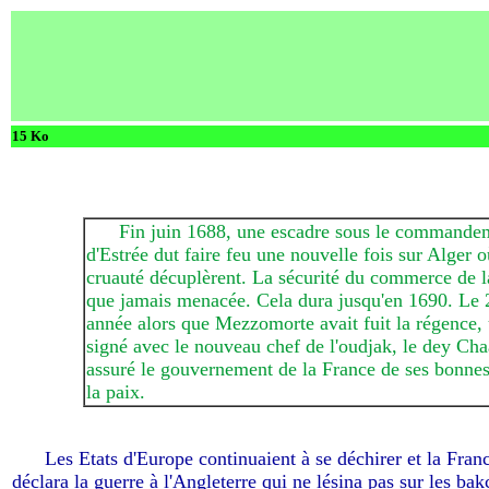
15 Ko
-----
Fin juin 1688, une escadre sous le commande
d'Estrée dut faire feu une nouvelle fois sur Alger o
cruauté décuplèrent. La sécurité du commerce de la
que jamais menacée. Cela dura jusqu'en 1690. Le 26
année alors que Mezzomorte avait fuit la régence, u
signé avec le nouveau chef de l'oudjak, le dey Cha
assuré le gouvernement de la France de ses bonnes
la paix.
-----
Les Etats d'Europe continuaient à se déchirer et la Franc
déclara la guerre à l'Angleterre qui ne lésina pas sur les bak