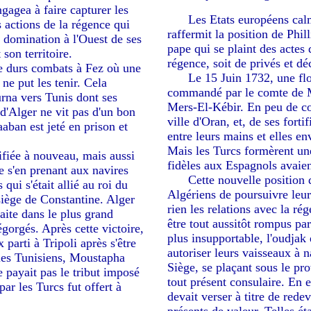
gagea à faire capturer les
-----
Les Etats européens calm
s actions de la régence qui
raffermit la position de Phil
a domination à l'Ouest de ses
pape qui se plaint des actes
son territoire.
régence, soit de privés et d
e durs combats à Fez où une
-----
Le 15 Juin 1732, une flo
 ne put les tenir. Cela
commandé par le comte de M
urna vers Tunis dont ses
Mers-El-Kébir. En peu de co
 d'Alger ne vit pas d'un bon
ville d'Oran, et, de ses fort
aaban est jeté en prison et
entre leurs mains et elles en
Mais les Turcs formèrent une 
tifiée à nouveau, mais aussi
fidèles aux Espagnols avaient
e s'en prenant aux navires
-----
Cette nouvelle position
qui s'était allié au roi du
Algériens de poursuivre leu
 siège de Constantine. Alger
rien les relations avec la ré
aite dans le plus grand
être tout aussitôt rompus par
égorgés. Après cette victoire,
plus insupportable, l'oudjak
arti à Tripoli après s'être
autoriser leurs vaisseaux à na
 les Tunisiens, Moustapha
Siège, se plaçant sous le pro
 payait pas le tribut imposé
tout présent consulaire. En e
par les Turcs fut offert à
devait verser à titre de rede