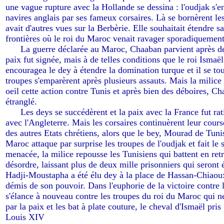
une vague rupture avec la Hollande se dessina : l'oudjak s'en
navires anglais par ses fameux corsaires. Là se bornèrent le
avait d'autres vues sur la Berbèrie. Elle souhaitait étendre s
frontières où le roi du Maroc venait ravager sporadiquement 
-----
La guerre déclarée au Maroc, Chaaban parvient après d
paix fut signée, mais à de telles conditions que le roi Ismaël
encouragea le dey à étendre la domination turque et il se to
troupes s'emparèrent après plusieurs assauts. Mais la milice
oeil cette action contre Tunis et après bien des déboires, Ch
étranglé.
-----
Les deys se succédèrent et la paix avec la France fut ra
avec l'Angleterre. Mais les corsaires continuèrent leur cours
des autres Etats chrétiens, alors que le bey, Mourad de Tunis 
Maroc attaque par surprise les troupes de l'oudjak et fait le
menacée, la milice repousse les Tunisiens qui battent en retr
désordre, laissant plus de deux mille prisonniers qui seront 
Hadji-Moustapha a été élu dey à la place de Hassan-Chiaoux p
démis de son pouvoir. Dans l'euphorie de la victoire contre
s'élance à nouveau contre les troupes du roi du Maroc qui ne
par la paix et les bat à plate couture, le cheval d'Ismaël pris 
Louis XIV