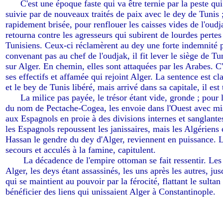
-----
C'est une époque faste qui va être ternie par la peste qui
suivie par de nouveaux traités de paix avec le dey de Tunis ;
rapidement brisée, pour renflouer les caisses vides de l'oudj
retourna contre les agresseurs qui subirent de lourdes pertes
Tunisiens. Ceux-ci réclamèrent au dey une forte indemnité p
convenant pas au chef de l'oudjak, il fit lever le siège de Tun
sur Alger. En chemin, elles sont attaquées par les Arabes. C
ses effectifs et affamée qui rejoint Alger. La sentence est cl
et le bey de Tunis libéré, mais arrivé dans sa capitale, il est t
-----
La milice pas payée, le trésor étant vide, gronde ; pour
du nom de Pectache-Cogea, les envoie dans l'Ouest avec mi
aux Espagnols en proie à des divisions internes et sanglant
les Espagnols repoussent les janissaires, mais les Algérie
Hassan le gendre du dey d'Alger, reviennent en puissance. 
secours et acculés à la famine, capitulent.
------
La décadence de l'empire ottoman se fait ressentir. Les
Alger, les deys étant assassinés, les uns après les autres, ju
qui se maintient au pouvoir par la férocité, flattant le sultan
bénéficier des liens qui unissaient Alger à Constantinople.