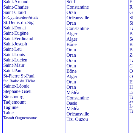
Saint-Arnaud
Sétif
E
Saint-Charles
Constantine
R
Saint-Cloud
Oran
G
St-Cyprien-des-Attafs
Orléansville
S
St-Denis-du-Sig
Oran
S
Saint-Donat
Constantine
T
Saint-Eugène
Alger
B
Saint-Ferdinand
Alger
S
Saint-Joseph
Bône
B
Saint-Leu
Oran
B
Saint-Louis
Oran
Z
Saint-Lucien
Oran
T
Saint-Maur
Oran
C
Saint-Paul
Bône
O
St-Pierre St-Paul
Alger
O
Ste-Barbe-du-Tlélat
Oran
E
Sainte-Léonie
Oran
H
Stephane Gsell
Médéa
E
Strasbourg
T
Constantine
Tadjemount
Z'
Oasis
L
Taguine
Médéa
T
Taine
Orléansville
Tassaft Ouguemoune
Tizi-Ouzou