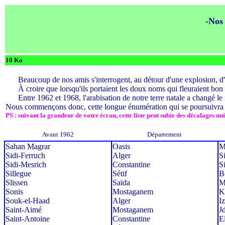
-Nos 
10 Ko
-----
Beaucoup de nos amis s'interrogent, au détour d'une explosion, d'un
-----
À croire que lorsqu'ils portaient les doux noms qui fleuraient bon
-----
Entre 1962 et 1968, l'arabisation de notre terre natale a changé le
Nous commençons donc, cette longue énumération qui se poursuivra s
PS : suivant la grandeur de votre écran, cette liste peut subir des décalages n
Avant 1962
Département
Sahan Magrar
Oasis
M
Sidi-Ferruch
Alger
S
Sidi-Mesrich
Constantine
S
Sillegue
Sétif
B
Slissen
Saïda
M
Sonis
Mostaganem
K
Souk-el-Haad
Alger
I
Saint-Aimé
Mostaganem
J
Saint-Antoine
Constantine
E