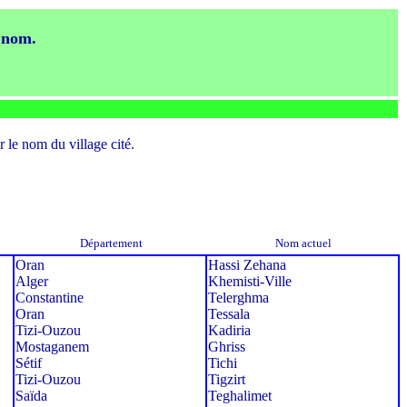
e nom.
r le nom du village cité.
Département
Nom actuel
Oran
Hassi Zehana
Alger
Khemisti-Ville
Constantine
Telerghma
Oran
Tessala
Tizi-Ouzou
Kadiria
Mostaganem
Ghriss
Sétif
Tichi
Tizi-Ouzou
Tigzirt
Saïda
Teghalimet