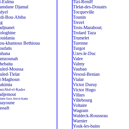
l-Eulma
Tizi-Reniff
amdane Djamal
Tlelat-des-Douairs
dyel
Tocqueville
idi-Bou-Abiba
Tounin
ig
Trezel
adjnanet
Trois-Marabout;
ologhine
Trolard Taza
ouidania
Trumelet
ou-khamous Bethioua
Turenne
oufatis
Turgot
ahana
Uzes-le-Duc
amzounah
Valee
hebaita
Valmy
uled-Moussa
Vauban
uled-Tlelat
Vesoul-Benian
l-Maghoun
Vialar
akimia
Victor Duruy
mirAbd-el-Kader
Victor Hugo
adjemout
Villars
Malet Emir Abd-el-Kader
Villebourg
aayoune
Voltaire
assaft
Wagram
Waldeck-Rousseau
Warnier
Youk-les-bains