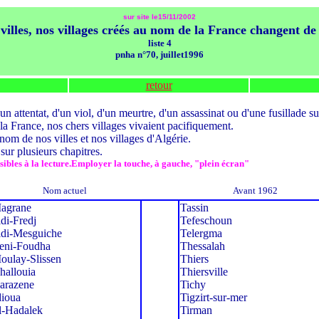
sur site le15/11/2002
villes, nos villages créés au nom de la France changent d
liste 4
pnha n°70, juillet1996
retour
 attentat, d'un viol, d'un meurtre, d'un assassinat ou d'une fusillade su
 la France, nos chers villages vivaient pacifiquement.
 nom de nos villes et nos villages d'Algérie.
ur plusieurs chapitres.
uisibles à la lecture.Employer la touche, à gauche, "plein écran"
Nom actuel
Avant 1962
agrane
Tassin
idi-Fredj
Tefeschoun
idi-Mesguiche
Telergma
eni-Foudha
Thessalah
oulay-Slissen
Thiers
hallouia
Thiersville
zarazene
Tichy
dioua
Tigzirt-sur-mer
l-Hadalek
Tirman