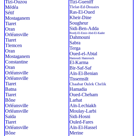
Tizi-Ouzou
Tizi-Gueniff
Médéa
Tlelat-Ed-Douairs
Ras-El-Oued
Sétif
Kheir-Dine
Mostaganem
Sougheur
Tiaret
Sidi-Ben-Adda
Oran
Bordj-El-Emir-Abd-El-Kader
Orléansville
Dahmouni
Tiaret
Sabra
Tlemcen
Terga
Oran
Oued-el-Abtal
Mostaganem
Harnoudi Hamrouch
Constantine
El-Karma
Oran
Bir-Saf-Saf
Orléansville
Aïn-El-Benian
Orléansville
Tissemsilt
Tiaret
Chaabat Oulek Chelik
Batna
Hamadia
Tiaret
Oued-Cheham
Bône
Larhat
Orléansville
Aïn-Lechiakh
Orléansville
Moulay-Larbi
Saïda
Sidi-Hosni
Tiaret
Ouled-Fares
Orléansville
Aïn-El-Hassel
Bône
Merine